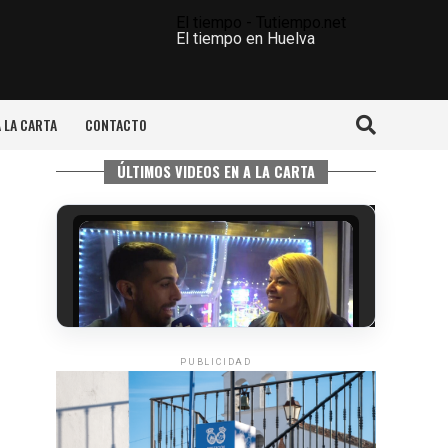
El tiempo - Tutiempo.net
El tiempo en Huelva
A LA CARTA
CONTACTO
ÚLTIMOS VIDEOS EN A LA CARTA
PUBLICIDAD
5º DÍA DE LAS FIESTAS COLOMBINAS
2026
hace 5 días
·
Huelvatv