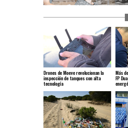
Drones de Moeve revolucionan la
Más de
inspección de tanques con alta
FP Dua
tecnología
energé