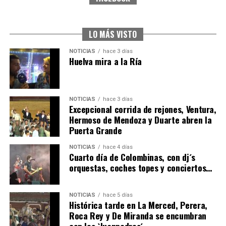
SEXTA CORRIDA DE LAS FIESTAS COLOMBINAS
2026
hace 2 días
·
Huelvatv
LO MÁS VISTO
NOTICIAS
hace 3 días
Huelva mira a la Ría
NOTICIAS
hace 3 días
Excepcional corrida de rejones, Ventura,
Hermoso de Mendoza y Duarte abren la
Puerta Grande
6º DÍA DE LAS FIESTAS COLOMBINAS 2026
NOTICIAS
hace 4 días
hace 2 días
·
Huelvatv
Cuarto día de Colombinas, con dj´s
orquestas, coches topes y conciertos…
NOTICIAS
hace 5 días
Histórica tarde en La Merced, Perera,
Roca Rey y De Miranda se encumbran
con los `Juanpedros´