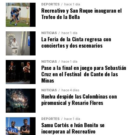
DEPORTES
hace 1 día
Recreativo y San Roque inauguran el
Trofeo de la Bella
NOTICIAS
hace 1 día
La Feria de la Cinta regresa con
QUINTA CORRIDA DE LAS FIESTAS COLOMBINAS
conciertos y dos escenarios
2026
hace 5 días
·
Huelvatv
NOTICIAS
hace 1 día
Pase a la final en juego para Sebastián
Cruz en el Festival de Cante de las
Minas
NOTICIAS
hace 4 días
Huelva despide las Colombinas con
piromusical y Rosario Flores
DEPORTES
hace 1 día
Samu Cortés e Iván Benito se
incorporan al Recreativo