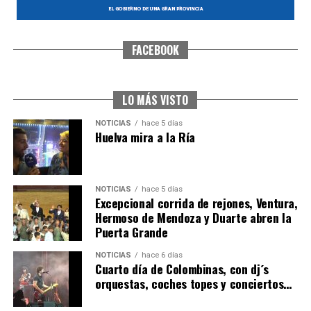
FACEBOOK
SEXTA CORRIDA DE LAS FIESTAS COLOMBINAS
2026
hace 4 días
·
Huelvatv
LO MÁS VISTO
NOTICIAS
hace 5 días
Huelva mira a la Ría
NOTICIAS
hace 5 días
Excepcional corrida de rejones, Ventura,
Hermoso de Mendoza y Duarte abren la
Puerta Grande
6º DÍA DE LAS FIESTAS COLOMBINAS 2026
NOTICIAS
hace 6 días
hace 4 días
·
Huelvatv
Cuarto día de Colombinas, con dj´s
orquestas, coches topes y conciertos…