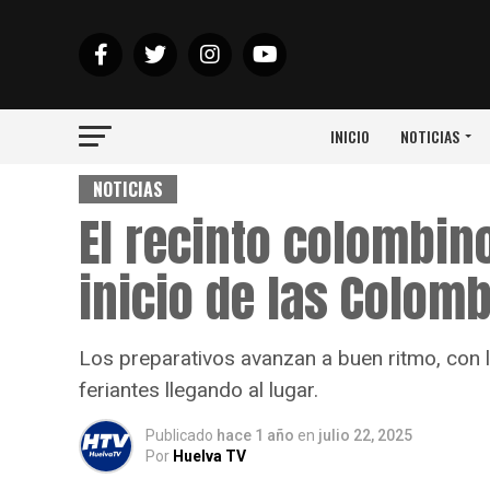
INICIO
NOTICIAS
NOTICIAS
El recinto colombin
inicio de las Colom
Los preparativos avanzan a buen ritmo, con 
feriantes llegando al lugar.
Publicado
hace 1 año
en
julio 22, 2025
Por
Huelva TV