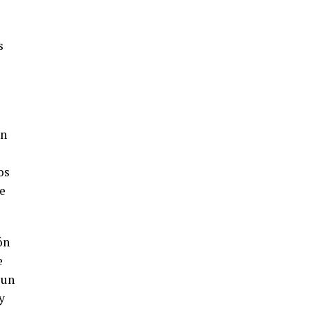
4º DÍA DE LAS FIESTAS COLOMBINAS
2026
s
hace 6 días
·
Huelvatv
un
os
SEXTA CORRIDA DE LAS FIESTAS
e
COLOMBINAS 2026
hace 4 días
·
Huelvatv
ón
e
 un
y