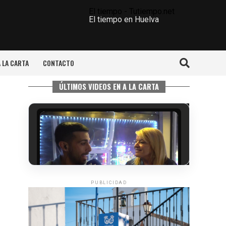
El tiempo - Tutiempo.net
El tiempo en Huelva
A LA CARTA
CONTACTO
ÚLTIMOS VIDEOS EN A LA CARTA
PUBLICIDAD
5º DÍA DE LAS FIESTAS COLOMBINAS
2026
hace 5 días
·
Huelvatv