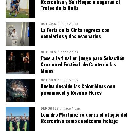
Recreativo y San Roque inauguran el
Trofeo de la Bella
NOTICIAS
hace 2 días
La Feria de la Cinta regresa con
QUINTA CORRIDA DE LAS FIESTAS COLOMBINAS
conciertos y dos escenarios
2026
hace 6 días
·
Huelvatv
NOTICIAS
hace 2 días
Pase a la final en juego para Sebastián
Cruz en el Festival de Cante de las
Minas
NOTICIAS
hace 5 días
Huelva despide las Colombinas con
piromusical y Rosario Flores
DEPORTES
hace 4 días
Leandro Martínez refuerza el ataque del
Recreativo como duodécimo fichaje