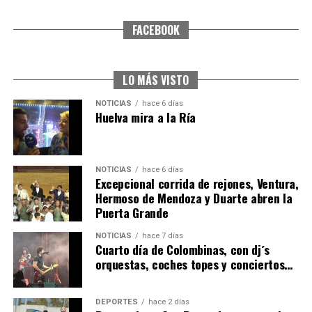
FACEBOOK
SEXTA CORRIDA DE LAS FIESTAS COLOMBINAS
2026
hace 5 días
·
Huelvatv
LO MÁS VISTO
NOTICIAS
hace 6 días
Huelva mira a la Ría
NOTICIAS
hace 6 días
Excepcional corrida de rejones, Ventura,
Hermoso de Mendoza y Duarte abren la
Puerta Grande
6º DÍA DE LAS FIESTAS COLOMBINAS 2026
NOTICIAS
hace 7 días
hace 5 días
·
Huelvatv
Cuarto día de Colombinas, con dj´s
orquestas, coches topes y conciertos…
DEPORTES
hace 2 días