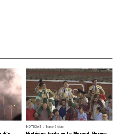
NOTICIAS
hace 6 días
 dj´s
Histórica tarde en La Merced, Perera,