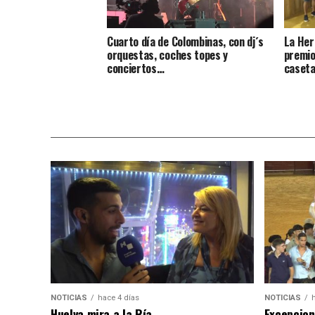
Cuarto día de Colombinas, con dj´s
La Her
orquestas, coches topes y
premio
conciertos…
caseta
NOTICIAS
hace 4 días
NOTICIAS
Huelva mira a la Ría
Excepcion