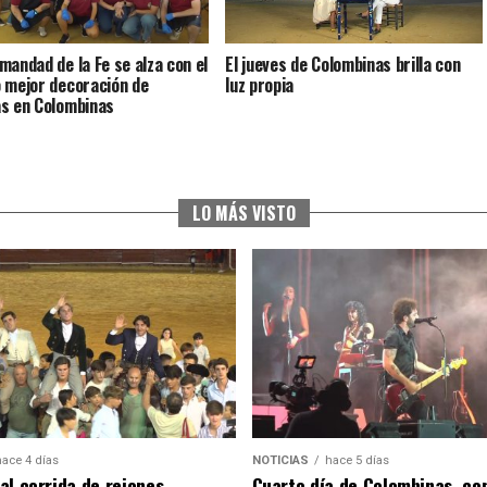
mandad de la Fe se alza con el
El jueves de Colombinas brilla con
 mejor decoración de
luz propia
s en Colombinas
LO MÁS VISTO
hace 4 días
NOTICIAS
hace 5 días
al corrida de rejones,
Cuarto día de Colombinas, con