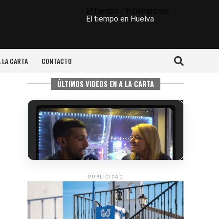
El tiempo - Tutiempo.net
El tiempo en Huelva
A LA CARTA
CONTACTO
ÚLTIMOS VIDEOS EN A LA CARTA
PUBLICIDAD
5º DÍA DE LAS FIESTAS COLOMBINAS
2026
hace 4 días
·
Huelvatv