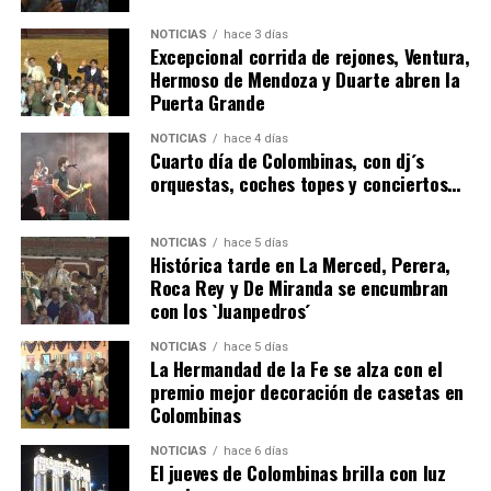
NOTICIAS
hace 3 días
Excepcional corrida de rejones, Ventura,
Hermoso de Mendoza y Duarte abren la
Puerta Grande
6º DÍA DE LAS FIESTAS COLOMBINAS 2026
NOTICIAS
hace 4 días
hace 3 días
·
Huelvatv
Cuarto día de Colombinas, con dj´s
orquestas, coches topes y conciertos…
NOTICIAS
hace 5 días
Histórica tarde en La Merced, Perera,
Roca Rey y De Miranda se encumbran
con los `Juanpedros´
NOTICIAS
hace 5 días
La Hermandad de la Fe se alza con el
QUINTA CORRIDA DE LAS FIESTAS COLOMBINAS
premio mejor decoración de casetas en
Colombinas
2026
hace 3 días
·
Huelvatv
NOTICIAS
hace 6 días
El jueves de Colombinas brilla con luz