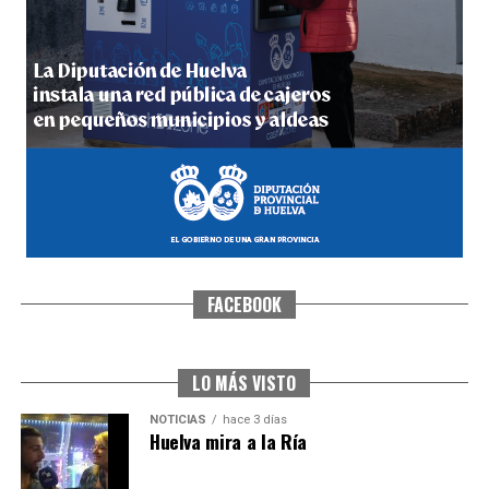
4º DÍA DE LAS FIESTAS COLOMBINAS 2026
hace 5 días
·
Huelvatv
FACEBOOK
SEXTA CORRIDA DE LAS FIESTAS COLOMBINAS
2026
hace 2 días
·
Huelvatv
LO MÁS VISTO
NOTICIAS
hace 3 días
Huelva mira a la Ría