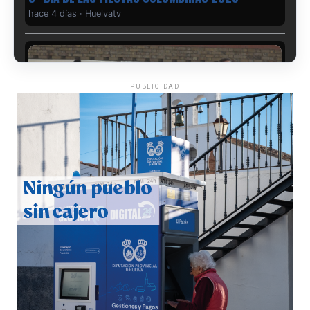
hace 4 días
·
Huelvatv
PUBLICIDAD
CUARTA CORRIDA DE LAS FIESTAS COLOMBINAS
2026
hace 4 días
·
Huelvatv