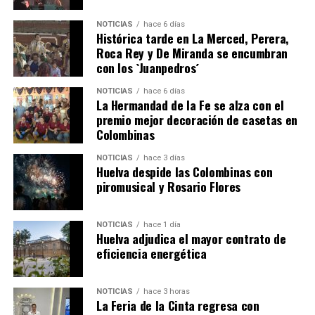
NOTICIAS
hace 6 días
Histórica tarde en La Merced, Perera,
Roca Rey y De Miranda se encumbran
con los `Juanpedros´
NOTICIAS
hace 6 días
La Hermandad de la Fe se alza con el
QUINTA CORRIDA DE LAS FIESTAS COLOMBINAS
premio mejor decoración de casetas en
Colombinas
2026
hace 4 días
·
Huelvatv
NOTICIAS
hace 3 días
Huelva despide las Colombinas con
piromusical y Rosario Flores
NOTICIAS
hace 1 día
Huelva adjudica el mayor contrato de
eficiencia energética
NOTICIAS
hace 3 horas
La Feria de la Cinta regresa con