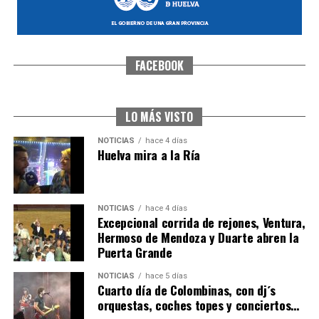
FACEBOOK
SEXTA CORRIDA DE LAS FIESTAS COLOMBINAS
2026
hace 3 días
·
Huelvatv
LO MÁS VISTO
NOTICIAS
hace 4 días
Huelva mira a la Ría
NOTICIAS
hace 4 días
Excepcional corrida de rejones, Ventura,
Hermoso de Mendoza y Duarte abren la
Puerta Grande
6º DÍA DE LAS FIESTAS COLOMBINAS 2026
NOTICIAS
hace 5 días
hace 3 días
·
Huelvatv
Cuarto día de Colombinas, con dj´s
orquestas, coches topes y conciertos…