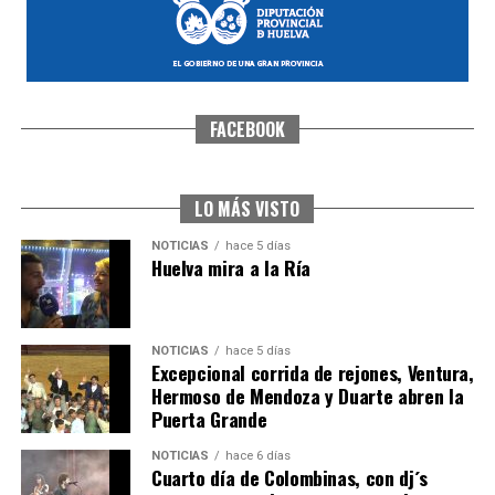
FACEBOOK
SEXTA CORRIDA DE LAS FIESTAS COLOMBINAS
2026
hace 4 días
·
Huelvatv
LO MÁS VISTO
NOTICIAS
hace 5 días
Huelva mira a la Ría
NOTICIAS
hace 5 días
Excepcional corrida de rejones, Ventura,
Hermoso de Mendoza y Duarte abren la
Puerta Grande
6º DÍA DE LAS FIESTAS COLOMBINAS 2026
NOTICIAS
hace 6 días
hace 4 días
·
Huelvatv
Cuarto día de Colombinas, con dj´s