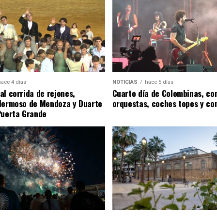
hace 4 días
NOTICIAS
hace 5 días
al corrida de rejones,
Cuarto día de Colombinas, con
Hermoso de Mendoza y Duarte
orquestas, coches topes y co
Puerta Grande