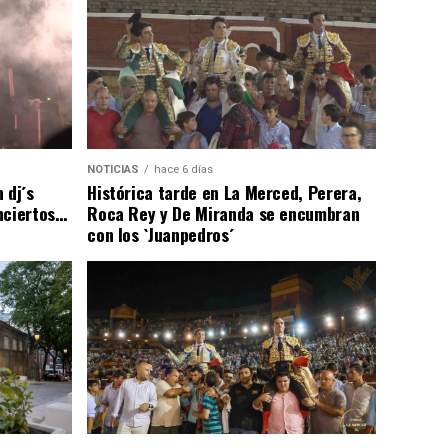
NOTICIAS
hace 6 días
 dj´s
Histórica tarde en La Merced, Perera,
nciertos…
Roca Rey y De Miranda se encumbran
con los `Juanpedros´