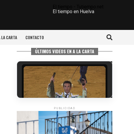
El tiempo - Tutiempo.net
El tiempo en Huelva
A LA CARTA
CONTACTO
ÚLTIMOS VIDEOS EN A LA CARTA
PUBLICIDAD
6º DÍA DE LAS FIESTAS COLOMBINAS
2026
hace 3 días
·
Huelvatv