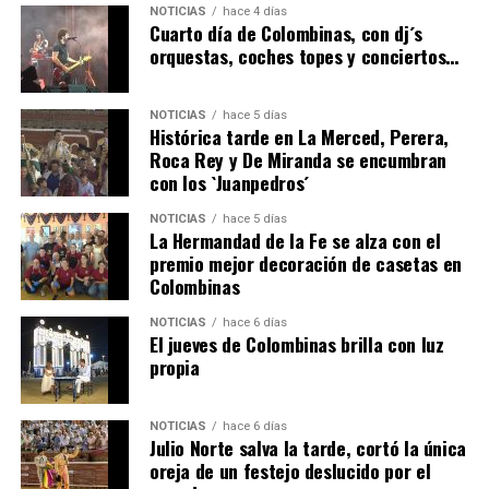
NOTICIAS
hace 4 días
hace 2 días
·
Huelvatv
Cuarto día de Colombinas, con dj´s
orquestas, coches topes y conciertos…
NOTICIAS
hace 5 días
Histórica tarde en La Merced, Perera,
Roca Rey y De Miranda se encumbran
con los `Juanpedros´
NOTICIAS
hace 5 días
La Hermandad de la Fe se alza con el
QUINTA CORRIDA DE LAS FIESTAS COLOMBINAS
premio mejor decoración de casetas en
Colombinas
2026
hace 3 días
·
Huelvatv
NOTICIAS
hace 6 días
El jueves de Colombinas brilla con luz
propia
NOTICIAS
hace 6 días
Julio Norte salva la tarde, cortó la única
oreja de un festejo deslucido por el