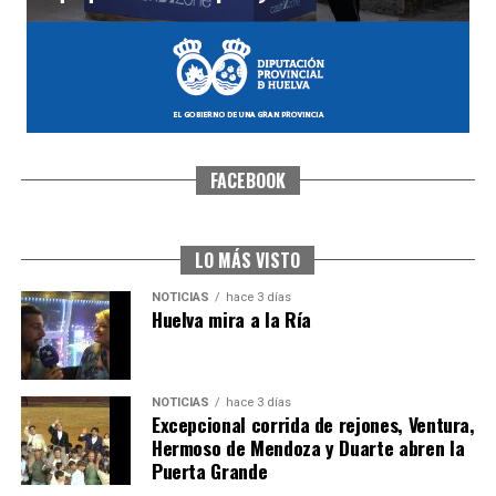
FACEBOOK
SEXTA CORRIDA DE LAS FIESTAS COLOMBINAS
2026
hace 2 días
·
Huelvatv
LO MÁS VISTO
NOTICIAS
hace 3 días
Huelva mira a la Ría
NOTICIAS
hace 3 días
Excepcional corrida de rejones, Ventura,
Hermoso de Mendoza y Duarte abren la
Puerta Grande
6º DÍA DE LAS FIESTAS COLOMBINAS 2026