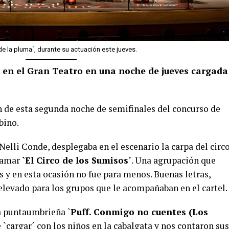
de la pluma´, durante su actuación este jueves.
 en el Gran Teatro en una noche de jueves cargada
ón de esta segunda noche de semifinales del concurso de
bino.
elli Conde, desplegaba en el escenario la carpa del circ
llamar
`El Circo de los Sumisos´
. Una agrupación que
as y en esta ocasión no fue para menos. Buenas letras,
 elevado para los grupos que le acompañaban en el cartel.
ga puntaumbrieña `
Puff. Conmigo no cuentes (Los
`cargar´ con los niños en la cabalgata y nos contaron sus