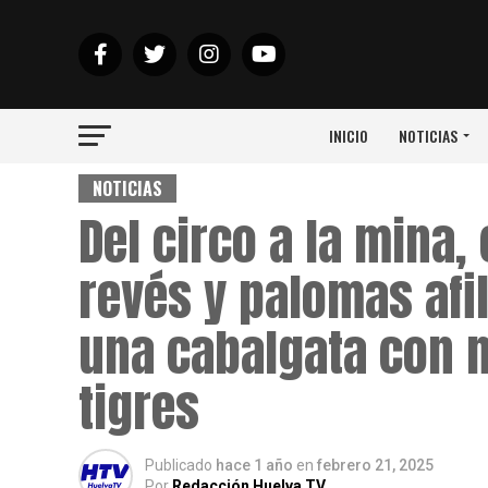
INICIO
NOTICIAS
NOTICIAS
Del circo a la mina,
revés y palomas afi
una cabalgata con 
tigres
Publicado
hace 1 año
en
febrero 21, 2025
Por
Redacción Huelva TV