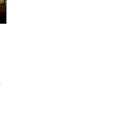
5º DÍA DE LAS FIESTAS COLOMBINAS
2026
hace 6 días
·
Huelvatv
CUARTA CORRIDA DE LAS FIESTAS
o
COLOMBINAS 2026
hace 6 días
·
Huelvatv