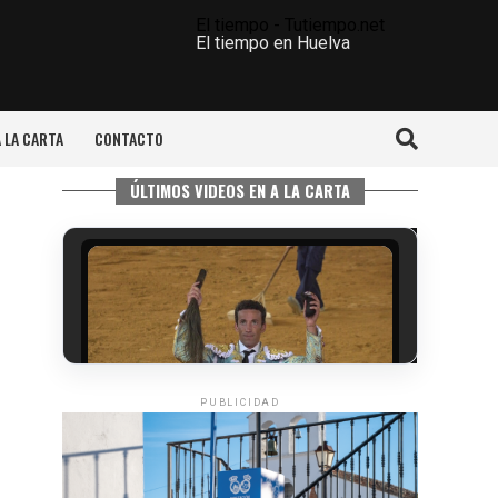
El tiempo - Tutiempo.net
El tiempo en Huelva
A LA CARTA
CONTACTO
ÚLTIMOS VIDEOS EN A LA CARTA
PUBLICIDAD
6º DÍA DE LAS FIESTAS COLOMBINAS
2026
hace 5 días
·
Huelvatv