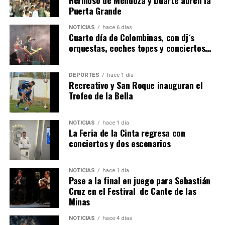
Puerta Grande
6º DÍA DE LAS FIESTAS COLOMBINAS 2026
NOTICIAS
hace 6 días
hace 4 días
·
Huelvatv
Cuarto día de Colombinas, con dj´s
orquestas, coches topes y conciertos…
DEPORTES
hace 1 día
Recreativo y San Roque inauguran el
Trofeo de la Bella
NOTICIAS
hace 1 día
La Feria de la Cinta regresa con
QUINTA CORRIDA DE LAS FIESTAS COLOMBINAS
conciertos y dos escenarios
2026
hace 5 días
·
Huelvatv
NOTICIAS
hace 1 día
Pase a la final en juego para Sebastián
Cruz en el Festival de Cante de las
Minas
NOTICIAS
hace 4 días