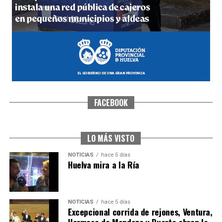
hace 6 días
·
Huelvatv
FACEBOOK
SEXTA CORRIDA DE LAS FIESTAS COLOMBINAS
2026
hace 4 días
·
Huelvatv
LO MÁS VISTO
NOTICIAS
hace 5 días
Huelva mira a la Ría
NOTICIAS
hace 5 días
Excepcional corrida de rejones, Ventura,
Hermoso de Mendoza y Duarte abren la