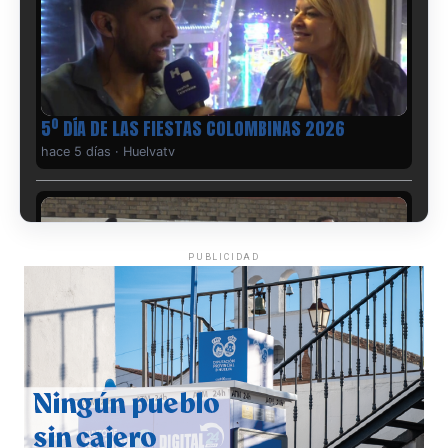
5º DÍA DE LAS FIESTAS COLOMBINAS 2026
hace 5 días
·
Huelvatv
PUBLICIDAD
CUARTA CORRIDA DE LAS FIESTAS COLOMBINAS
2026
hace 6 días
·
Huelvatv