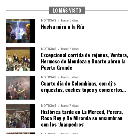
2026
hace 4 días
·
Huelvatv
LO MÁS VISTO
NOTICIAS
hace 5 días
Huelva mira a la Ría
NOTICIAS
hace 5 días
Excepcional corrida de rejones, Ventura,
Hermoso de Mendoza y Duarte abren la
Puerta Grande
6º DÍA DE LAS FIESTAS COLOMBINAS 2026
NOTICIAS
hace 6 días
hace 4 días
·
Huelvatv
Cuarto día de Colombinas, con dj´s
orquestas, coches topes y conciertos…
NOTICIAS
hace 7 días
Histórica tarde en La Merced, Perera,
Roca Rey y De Miranda se encumbran
con los `Juanpedros´