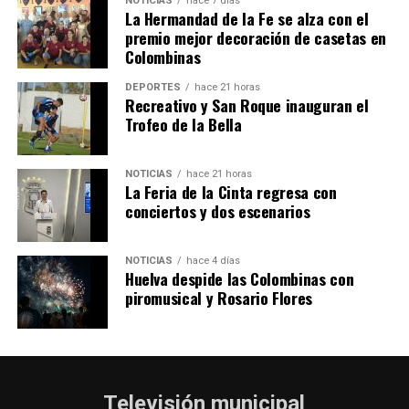
NOTICIAS
hace 7 días
La Hermandad de la Fe se alza con el
QUINTA CORRIDA DE LAS FIESTAS COLOMBINAS
premio mejor decoración de casetas en
Colombinas
2026
hace 5 días
·
Huelvatv
DEPORTES
hace 21 horas
Recreativo y San Roque inauguran el
Trofeo de la Bella
NOTICIAS
hace 21 horas
La Feria de la Cinta regresa con
conciertos y dos escenarios
NOTICIAS
hace 4 días
Huelva despide las Colombinas con
piromusical y Rosario Flores
Televisión municipal