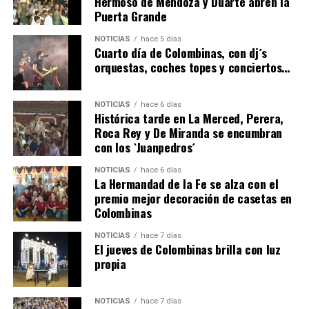
Hermoso de Mendoza y Duarte abren la
Puerta Grande
6º DÍA DE LAS FIESTAS COLOMBINAS 2026
NOTICIAS
hace 5 días
hace 3 días
·
Huelvatv
Cuarto día de Colombinas, con dj´s
orquestas, coches topes y conciertos…
NOTICIAS
hace 6 días
Histórica tarde en La Merced, Perera,
Roca Rey y De Miranda se encumbran
con los `Juanpedros´
NOTICIAS
hace 6 días
La Hermandad de la Fe se alza con el
QUINTA CORRIDA DE LAS FIESTAS COLOMBINAS
premio mejor decoración de casetas en
Colombinas
2026
hace 3 días
·
Huelvatv
NOTICIAS
hace 7 días
El jueves de Colombinas brilla con luz
propia
NOTICIAS
hace 7 días