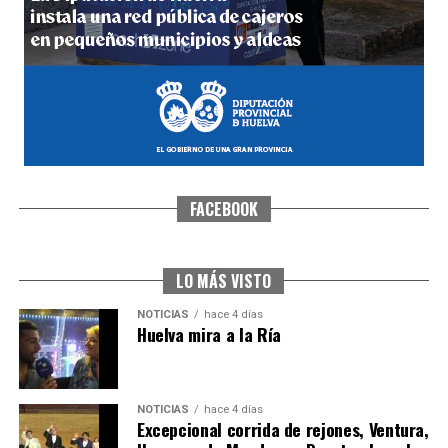
hace 5 días
·
Huelvatv
FACEBOOK
SEXTA CORRIDA DE LAS FIESTAS COLOMBINAS
2026
hace 3 días
·
Huelvatv
LO MÁS VISTO
NOTICIAS
hace 4 días
Huelva mira a la Ría
NOTICIAS
hace 4 días
Excepcional corrida de rejones, Ventura,