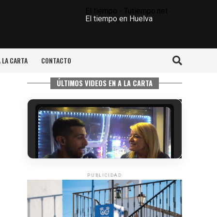
El tiempo - Tutiempo.net
El tiempo en Huelva
A LA CARTA
CONTACTO
ÚLTIMOS VIDEOS EN A LA CARTA
PUBLICIDAD
5º DÍA DE LAS FIESTAS COLOMBINAS
2026
hace 3 días
·
Huelvatv