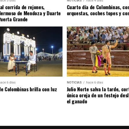
hace 3 días
NOTICIAS
hace 4 días
al corrida de rejones,
Cuarto día de Colombinas, con
Hermoso de Mendoza y Duarte
orquestas, coches topes y co
Puerta Grande
hace 6 días
NOTICIAS
hace 6 días
de Colombinas brilla con luz
Julio Norte salva la tarde, cor
única oreja de un festejo des
el ganado