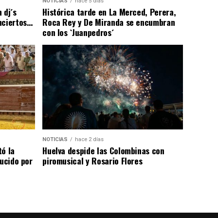
NOTICIAS
hace 5 días
 dj´s
Histórica tarde en La Merced, Perera,
nciertos…
Roca Rey y De Miranda se encumbran
con los `Juanpedros´
NOTICIAS
hace 2 días
tó la
Huelva despide las Colombinas con
lucido por
piromusical y Rosario Flores