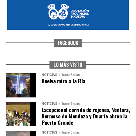
FACEBOOK
SEXTA CORRIDA DE LAS FIESTAS COLOMBINAS
2026
hace 4 días
·
Huelvatv
LO MÁS VISTO
NOTICIAS
hace 5 días
Huelva mira a la Ría
NOTICIAS
hace 5 días
Excepcional corrida de rejones, Ventura,
Hermoso de Mendoza y Duarte abren la
Puerta Grande
6º DÍA DE LAS FIESTAS COLOMBINAS 2026
NOTICIAS
hace 6 días