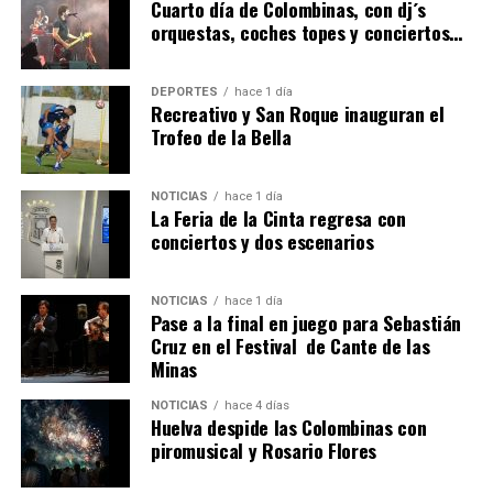
hace 5 días
·
Huelvatv
Cuarto día de Colombinas, con dj´s
orquestas, coches topes y conciertos…
DEPORTES
hace 1 día
Recreativo y San Roque inauguran el
Trofeo de la Bella
NOTICIAS
hace 1 día
La Feria de la Cinta regresa con
QUINTA CORRIDA DE LAS FIESTAS COLOMBINAS
conciertos y dos escenarios
2026
hace 5 días
·
Huelvatv
NOTICIAS
hace 1 día
Pase a la final en juego para Sebastián
Cruz en el Festival de Cante de las
Minas
NOTICIAS
hace 4 días
Huelva despide las Colombinas con
piromusical y Rosario Flores