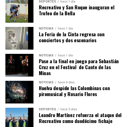
DEPORTES
hace 1 día
Recreativo y San Roque inauguran el
Trofeo de la Bella
NOTICIAS
hace 1 día
La Feria de la Cinta regresa con
QUINTA CORRIDA DE LAS FIESTAS COLOMBINAS
conciertos y dos escenarios
2026
hace 5 días
·
Huelvatv
NOTICIAS
hace 1 día
Pase a la final en juego para Sebastián
Cruz en el Festival de Cante de las
Minas
NOTICIAS
hace 4 días
Huelva despide las Colombinas con
piromusical y Rosario Flores
DEPORTES
hace 3 días
Leandro Martínez refuerza el ataque del
Recreativo como duodécimo fichaje