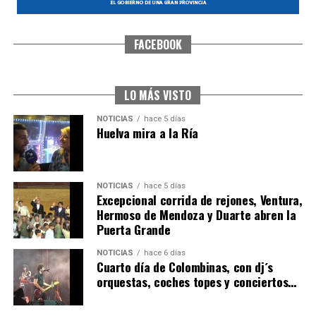
FACEBOOK
SEXTA CORRIDA DE LAS FIESTAS COLOMBINAS
2026
hace 4 días
·
Huelvatv
LO MÁS VISTO
NOTICIAS
hace 5 días
Huelva mira a la Ría
NOTICIAS
hace 5 días
Excepcional corrida de rejones, Ventura,
Hermoso de Mendoza y Duarte abren la
Puerta Grande
6º DÍA DE LAS FIESTAS COLOMBINAS 2026
NOTICIAS
hace 6 días
hace 4 días
·
Huelvatv
Cuarto día de Colombinas, con dj´s
orquestas, coches topes y conciertos…