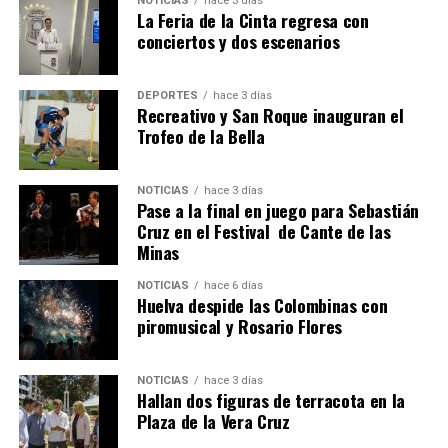
NOTICIAS
hace 3 días
La Feria de la Cinta regresa con
conciertos y dos escenarios
DEPORTES
hace 3 días
Recreativo y San Roque inauguran el
Trofeo de la Bella
6º DÍA DE LAS FIESTAS COLOMBINAS 2026
NOTICIAS
hace 3 días
hace 6 días
·
Huelvatv
Pase a la final en juego para Sebastián
Cruz en el Festival de Cante de las
Minas
NOTICIAS
hace 6 días
Huelva despide las Colombinas con
piromusical y Rosario Flores
NOTICIAS
hace 3 días
Hallan dos figuras de terracota en la
QUINTA CORRIDA DE LAS FIESTAS COLOMBINAS
Plaza de la Vera Cruz
2026