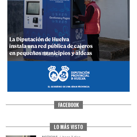
4º DÍA DE LAS FIESTAS COLOMBINAS 2026
hace 1 semana
·
Huelvatv
FACEBOOK
SEXTA CORRIDA DE LAS FIESTAS COLOMBINAS
2026
hace 6 días
·
Huelvatv
LO MÁS VISTO