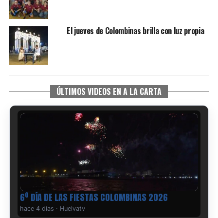
El jueves de Colombinas brilla con luz propia
ÚLTIMOS VIDEOS EN A LA CARTA
6º DÍA DE LAS FIESTAS COLOMBINAS 2026
hace 4 días
·
Huelvatv