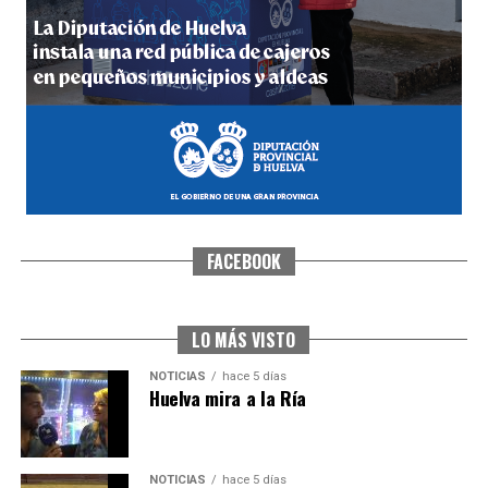
5º DÍA DE LAS FIESTAS COLOMBINAS 2026
hace 5 días
·
Huelvatv
FACEBOOK
CUARTA CORRIDA DE LAS FIESTAS COLOMBINAS
2026
hace 6 días
·
Huelvatv
LO MÁS VISTO
NOTICIAS
hace 5 días
Huelva mira a la Ría
NOTICIAS
hace 5 días