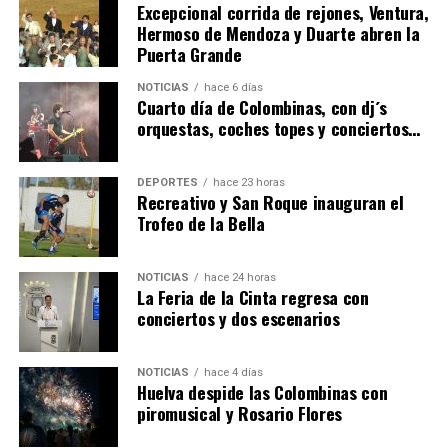
Excepcional corrida de rejones, Ventura,
Hermoso de Mendoza y Duarte abren la
Puerta Grande
4º DÍA DE LAS FIESTAS COLOMBINAS 2026
NOTICIAS
hace 6 días
hace 6 días
·
Huelvatv
Cuarto día de Colombinas, con dj´s
orquestas, coches topes y conciertos…
DEPORTES
hace 23 horas
Recreativo y San Roque inauguran el
Trofeo de la Bella
NOTICIAS
hace 24 horas
La Feria de la Cinta regresa con
SEXTA CORRIDA DE LAS FIESTAS COLOMBINAS
conciertos y dos escenarios
2026
hace 4 días
·
Huelvatv
NOTICIAS
hace 4 días
Huelva despide las Colombinas con
piromusical y Rosario Flores