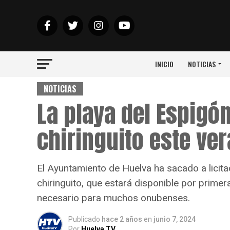
INICIO
NOTICIAS
NOTICIAS
La playa del Espigó
chiringuito este ve
El Ayuntamiento de Huelva ha sacado a licitac
chiringuito, que estará disponible por primer
necesario para muchos onubenses.
Publicado
hace 2 años
en
junio 7, 2024
Por
Huelva TV