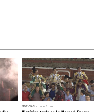
NOTICIAS
hace 5 días
 dj´s
Histórica tarde en La Merced, Perera,