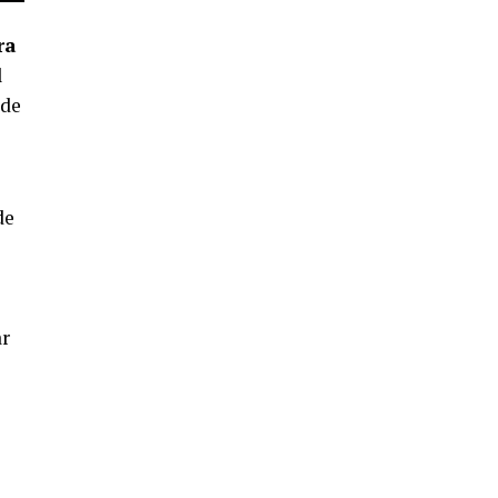
5º DÍA DE LAS FIESTAS COLOMBINAS
2026
ra
hace 3 días
·
Huelvatv
l
 de
de
CUARTA CORRIDA DE LAS FIESTAS
COLOMBINAS 2026
ar
hace 4 días
·
Huelvatv