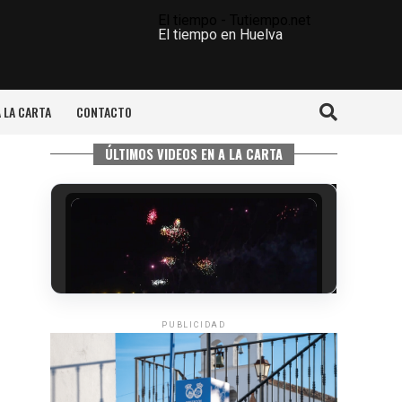
El tiempo - Tutiempo.net
El tiempo en Huelva
A LA CARTA
CONTACTO
ÚLTIMOS VIDEOS EN A LA CARTA
PUBLICIDAD
6º DÍA DE LAS FIESTAS COLOMBINAS
2026
hace 2 días
·
Huelvatv