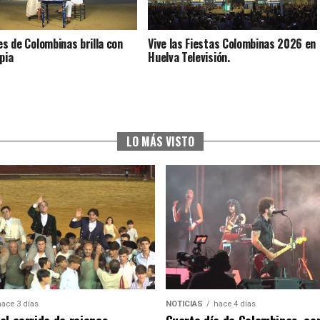
ves de Colombinas brilla con
Vive las Fiestas Colombinas 2026 en
pia
Huelva Televisión.
LO MÁS VISTO
hace 3 días
NOTICIAS
hace 4 días
al corrida de rejones,
Cuarto día de Colombinas, con