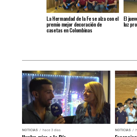
La Hermandad de la Fe se alza con el
El jue
premio mejor decoración de
luz pro
casetas en Colombinas
NOTICIAS
hace 3 días
NOTICIAS
Huelva mira a la Ría
Excepcion