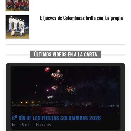
El jueves de Colombinas brilla con luz propia
ÚLTIMOS VIDEOS EN A LA CARTA
6º DÍA DE LAS FIESTAS COLOMBINAS 2026
hace 5 días
·
Huelvatv