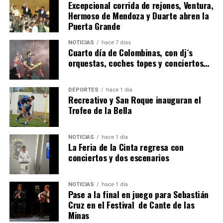
Excepcional corrida de rejones, Ventura,
Hermoso de Mendoza y Duarte abren la
Puerta Grande
4º DÍA DE LAS FIESTAS COLOMBINAS 2026
NOTICIAS
hace 7 días
hace 7 días
·
Huelvatv
Cuarto día de Colombinas, con dj´s
orquestas, coches topes y conciertos…
DEPORTES
hace 1 día
Recreativo y San Roque inauguran el
Trofeo de la Bella
NOTICIAS
hace 1 día
La Feria de la Cinta regresa con
SEXTA CORRIDA DE LAS FIESTAS COLOMBINAS
conciertos y dos escenarios
2026
hace 5 días
·
Huelvatv
NOTICIAS
hace 1 día
Pase a la final en juego para Sebastián
Cruz en el Festival de Cante de las
Minas