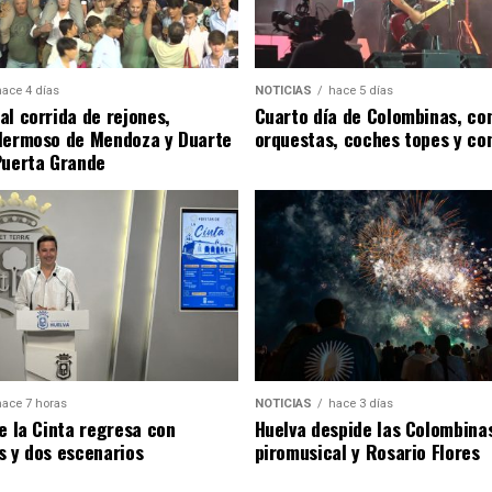
hace 4 días
NOTICIAS
hace 5 días
al corrida de rejones,
Cuarto día de Colombinas, con
Hermoso de Mendoza y Duarte
orquestas, coches topes y co
Puerta Grande
hace 7 horas
NOTICIAS
hace 3 días
de la Cinta regresa con
Huelva despide las Colombina
s y dos escenarios
piromusical y Rosario Flores