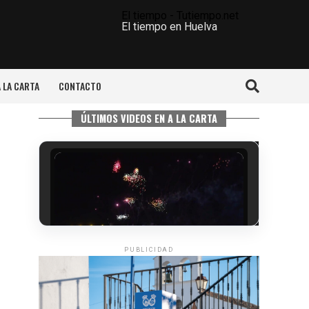
El tiempo - Tutiempo.net
El tiempo en Huelva
A LA CARTA
CONTACTO
ÚLTIMOS VIDEOS EN A LA CARTA
PUBLICIDAD
6º DÍA DE LAS FIESTAS COLOMBINAS
2026
hace 4 días
·
Huelvatv