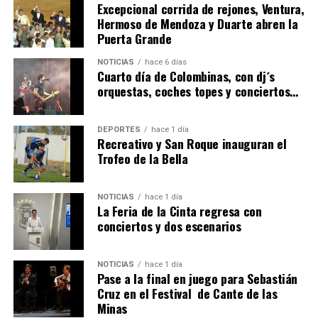
Excepcional corrida de rejones, Ventura,
Hermoso de Mendoza y Duarte abren la
Puerta Grande
4º DÍA DE LAS FIESTAS COLOMBINAS 2026
NOTICIAS
hace 6 días
hace 6 días
·
Huelvatv
Cuarto día de Colombinas, con dj´s
orquestas, coches topes y conciertos…
DEPORTES
hace 1 día
Recreativo y San Roque inauguran el
Trofeo de la Bella
NOTICIAS
hace 1 día
La Feria de la Cinta regresa con
SEXTA CORRIDA DE LAS FIESTAS COLOMBINAS
conciertos y dos escenarios
2026
hace 4 días
·
Huelvatv
NOTICIAS
hace 1 día
Pase a la final en juego para Sebastián
Cruz en el Festival de Cante de las
Minas