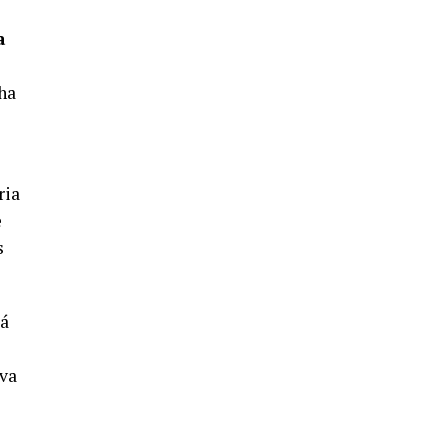
5º DÍA DE LAS FIESTAS COLOMBINAS
2026
a
hace 5 días
·
Huelvatv
 ha
ria
e
s
CUARTA CORRIDA DE LAS FIESTAS
COLOMBINAS 2026
rá
hace 6 días
·
Huelvatv
iva