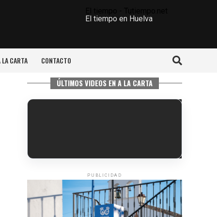
El tiempo - Tutiempo.net
El tiempo en Huelva
A LA CARTA
CONTACTO
ÚLTIMOS VIDEOS EN A LA CARTA
PUBLICIDAD
6º DÍA DE LAS FIESTAS COLOMBINAS
2026
hace 4 días
·
Huelvatv