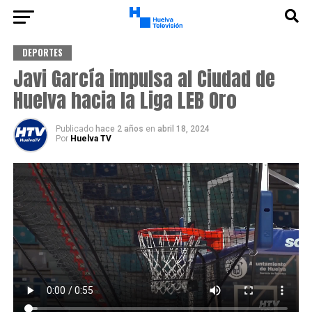
DEPORTES
Javi García impulsa al Ciudad de
Huelva hacia la Liga LEB Oro
Publicado
hace 2 años
en
abril 18, 2024
Por
Huelva TV