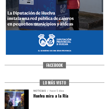
5º DÍA DE LAS FIESTAS COLOMBINAS 2026
hace 5 días
·
Huelvatv
FACEBOOK
CUARTA CORRIDA DE LAS FIESTAS COLOMBINAS
2026
hace 6 días
·
Huelvatv
LO MÁS VISTO
NOTICIAS
hace 5 días
Huelva mira a la Ría