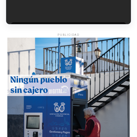
hace 4 días
·
Huelvatv
PUBLICIDAD
QUINTA CORRIDA DE LAS FIESTAS COLOMBINAS
2026
hace 5 días
·
Huelvatv