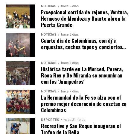
NOTICIAS
hace 5 días
Excepcional corrida de rejones, Ventura,
Hermoso de Mendoza y Duarte abren la
Puerta Grande
4º DÍA DE LAS FIESTAS COLOMBINAS 2026
NOTICIAS
hace 6 días
hace 6 días
·
Huelvatv
Cuarto día de Colombinas, con dj´s
orquestas, coches topes y conciertos…
NOTICIAS
hace 7 días
Histórica tarde en La Merced, Perera,
Roca Rey y De Miranda se encumbran
con los `Juanpedros´
NOTICIAS
hace 7 días
La Hermandad de la Fe se alza con el
SEXTA CORRIDA DE LAS FIESTAS COLOMBINAS
premio mejor decoración de casetas en
Colombinas
2026
hace 4 días
·
Huelvatv
DEPORTES
hace 21 horas
Recreativo y San Roque inauguran el
Trofeo de la Bella