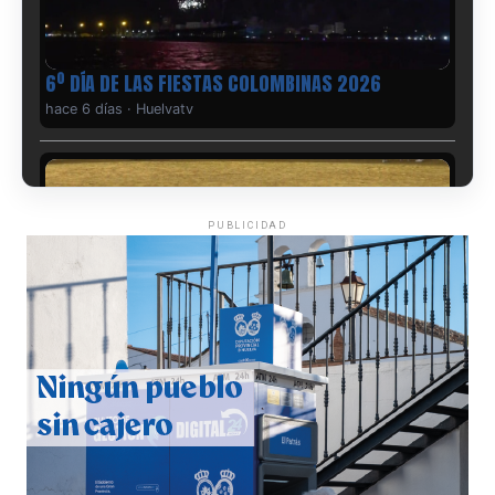
6º DÍA DE LAS FIESTAS COLOMBINAS 2026
hace 6 días
·
Huelvatv
PUBLICIDAD
QUINTA CORRIDA DE LAS FIESTAS COLOMBINAS
2026
hace 7 días
·
Huelvatv