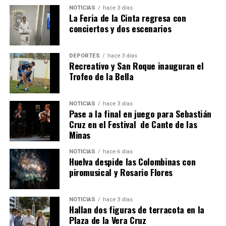
NOTICIAS
hace 3 días
La Feria de la Cinta regresa con
conciertos y dos escenarios
DEPORTES
hace 3 días
Recreativo y San Roque inauguran el
Trofeo de la Bella
4º DÍA DE LAS FIESTAS COLOMBINAS 2026
NOTICIAS
hace 3 días
hace 1 semana
·
Huelvatv
Pase a la final en juego para Sebastián
Cruz en el Festival de Cante de las
Minas
NOTICIAS
hace 6 días
Huelva despide las Colombinas con
piromusical y Rosario Flores
NOTICIAS
hace 3 días
Hallan dos figuras de terracota en la
SEXTA CORRIDA DE LAS FIESTAS COLOMBINAS
Plaza de la Vera Cruz