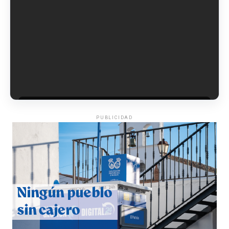
6º DÍA DE LAS FIESTAS COLOMBINAS 2026
hace 4 días
·
Huelvatv
PUBLICIDAD
QUINTA CORRIDA DE LAS FIESTAS COLOMBINAS
2026
hace 5 días
·
Huelvatv