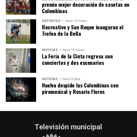
SEXTA CORRIDA DE LAS FIESTAS COLOMBINAS
premio mejor decoración de casetas en
Colombinas
2026
hace 4 días
·
Huelvatv
DEPORTES
hace 15 horas
Recreativo y San Roque inauguran el
Trofeo de la Bella
NOTICIAS
hace 16 horas
La Feria de la Cinta regresa con
conciertos y dos escenarios
NOTICIAS
hace 4 días
Huelva despide las Colombinas con
piromusical y Rosario Flores
Televisión municipal