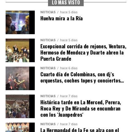
hace 6 días
·
Huelvatv
LO MÁS VISTO
NOTICIAS
hace 5 días
Huelva mira a la Ría
NOTICIAS
hace 5 días
Excepcional corrida de rejones, Ventura,
Hermoso de Mendoza y Duarte abren la
Puerta Grande
4º DÍA DE LAS FIESTAS COLOMBINAS 2026
NOTICIAS
hace 6 días
hace 6 días
·
Huelvatv
Cuarto día de Colombinas, con dj´s
orquestas, coches topes y conciertos…
NOTICIAS
hace 7 días
Histórica tarde en La Merced, Perera,
Roca Rey y De Miranda se encumbran
con los `Juanpedros´
NOTICIAS
hace 7 días
La Hermandad de la Fe se alza con el