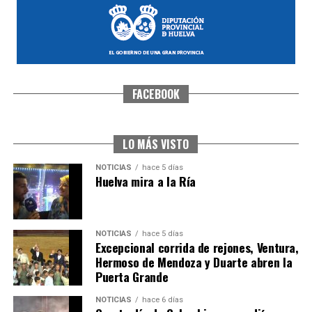
FACEBOOK
CUARTA CORRIDA DE LAS FIESTAS COLOMBINAS
2026
hace 6 días
·
Huelvatv
LO MÁS VISTO
NOTICIAS
hace 5 días
Huelva mira a la Ría
NOTICIAS
hace 5 días
Excepcional corrida de rejones, Ventura,
Hermoso de Mendoza y Duarte abren la
Puerta Grande
4º DÍA DE LAS FIESTAS COLOMBINAS 2026
NOTICIAS
hace 6 días
hace 6 días
·
Huelvatv