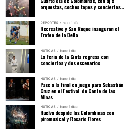
Cuarto día de Colombinas, con dj´s
orquestas, coches topes y conciertos…
DEPORTES
hace 1 día
Recreativo y San Roque inauguran el
Trofeo de la Bella
NOTICIAS
hace 1 día
La Feria de la Cinta regresa con
SEXTA CORRIDA DE LAS FIESTAS COLOMBINAS
conciertos y dos escenarios
2026
hace 4 días
·
Huelvatv
NOTICIAS
hace 1 día
Pase a la final en juego para Sebastián
Cruz en el Festival de Cante de las
Minas
NOTICIAS
hace 4 días
Huelva despide las Colombinas con
piromusical y Rosario Flores