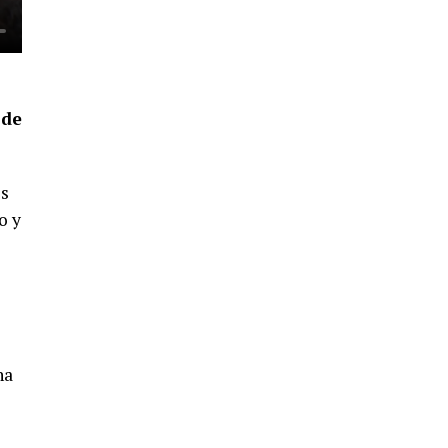
5º DÍA DE LAS FIESTAS COLOMBINAS
2026
hace 5 días
·
Huelvatv
 de
os
o y
CUARTA CORRIDA DE LAS FIESTAS
COLOMBINAS 2026
hace 6 días
·
Huelvatv
na