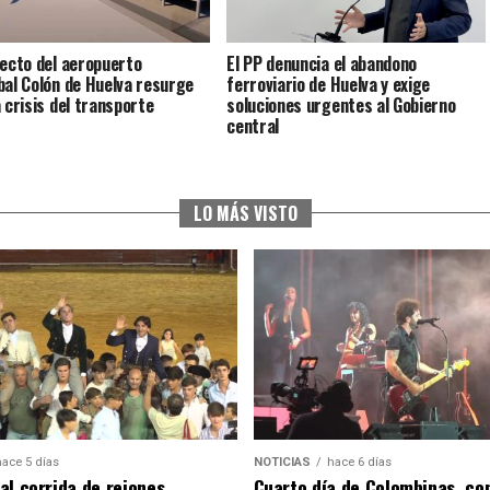
yecto del aeropuerto
El PP denuncia el abandono
bal Colón de Huelva resurge
ferroviario de Huelva y exige
a crisis del transporte
soluciones urgentes al Gobierno
central
LO MÁS VISTO
hace 5 días
NOTICIAS
hace 6 días
al corrida de rejones,
Cuarto día de Colombinas, con