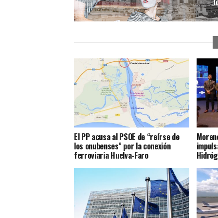
El PP acusa al PSOE de “reírse de
Moreno
los onubenses” por la conexión
impulsa
ferroviaria Huelva-Faro
Hidróg