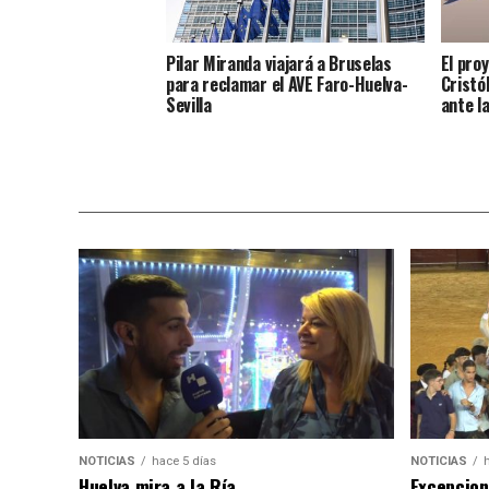
Pilar Miranda viajará a Bruselas
El pro
para reclamar el AVE Faro-Huelva-
Cristó
Sevilla
ante l
NOTICIAS
hace 5 días
NOTICIAS
Huelva mira a la Ría
Excepcion