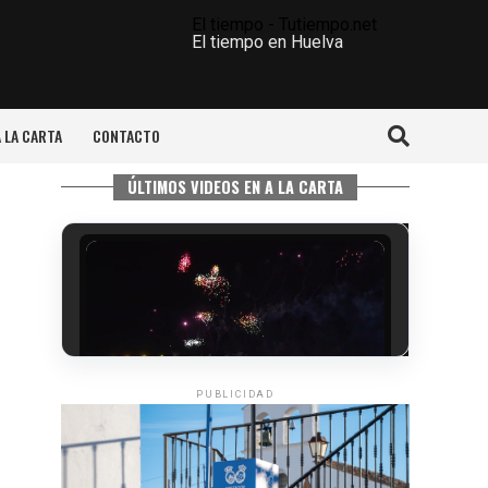
El tiempo - Tutiempo.net
El tiempo en Huelva
A LA CARTA
CONTACTO
ÚLTIMOS VIDEOS EN A LA CARTA
PUBLICIDAD
6º DÍA DE LAS FIESTAS COLOMBINAS
2026
hace 4 días
·
Huelvatv