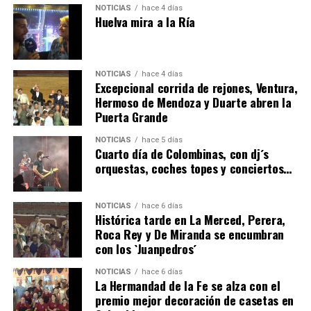
NOTICIAS
hace 4 días
Huelva mira a la Ría
NOTICIAS
hace 4 días
Excepcional corrida de rejones, Ventura,
Hermoso de Mendoza y Duarte abren la
Puerta Grande
4º DÍA DE LAS FIESTAS COLOMBINAS 2026
NOTICIAS
hace 5 días
hace 5 días
·
Huelvatv
Cuarto día de Colombinas, con dj´s
orquestas, coches topes y conciertos…
NOTICIAS
hace 6 días
Histórica tarde en La Merced, Perera,
Roca Rey y De Miranda se encumbran
con los `Juanpedros´
NOTICIAS
hace 6 días
La Hermandad de la Fe se alza con el
SEXTA CORRIDA DE LAS FIESTAS COLOMBINAS
premio mejor decoración de casetas en