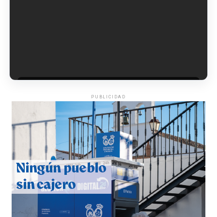
6º DÍA DE LAS FIESTAS COLOMBINAS 2026
hace 3 días
·
Huelvatv
PUBLICIDAD
QUINTA CORRIDA DE LAS FIESTAS COLOMBINAS
2026
hace 4 días
·
Huelvatv