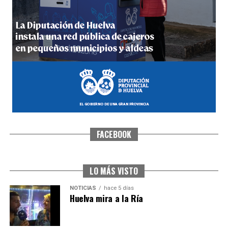
5º DÍA DE LAS FIESTAS COLOMBINAS 2026
hace 5 días
·
Huelvatv
FACEBOOK
CUARTA CORRIDA DE LAS FIESTAS COLOMBINAS
2026
hace 6 días
·
Huelvatv
LO MÁS VISTO
NOTICIAS
hace 5 días
Huelva mira a la Ría