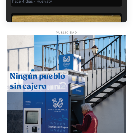
hace 4 días
·
Huelvatv
PUBLICIDAD
QUINTA CORRIDA DE LAS FIESTAS COLOMBINAS
2026
hace 5 días
·
Huelvatv