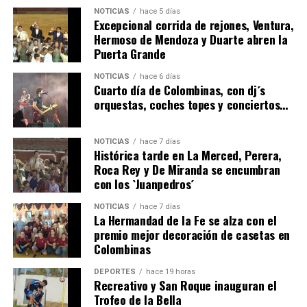
NOTICIAS
hace 5 días
Excepcional corrida de rejones, Ventura,
Hermoso de Mendoza y Duarte abren la
Puerta Grande
4º DÍA DE LAS FIESTAS COLOMBINAS 2026
NOTICIAS
hace 6 días
hace 6 días
·
Huelvatv
Cuarto día de Colombinas, con dj´s
orquestas, coches topes y conciertos…
NOTICIAS
hace 7 días
Histórica tarde en La Merced, Perera,
Roca Rey y De Miranda se encumbran
con los `Juanpedros´
NOTICIAS
hace 7 días
La Hermandad de la Fe se alza con el
SEXTA CORRIDA DE LAS FIESTAS COLOMBINAS
premio mejor decoración de casetas en
Colombinas
2026
hace 4 días
·
Huelvatv
DEPORTES
hace 19 horas
Recreativo y San Roque inauguran el
Trofeo de la Bella