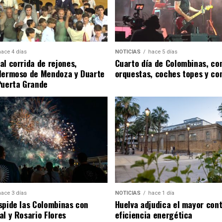
hace 4 días
NOTICIAS
hace 5 días
al corrida de rejones,
Cuarto día de Colombinas, con
Hermoso de Mendoza y Duarte
orquestas, coches topes y co
Puerta Grande
hace 3 días
NOTICIAS
hace 1 día
spide las Colombinas con
Huelva adjudica el mayor con
al y Rosario Flores
eficiencia energética