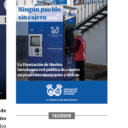
QUINTA CORRIDA DE LAS FIESTAS
COLOMBINAS 2026
hace 4 días
·
Huelvatv
 de
FACEBOOK
eño
los