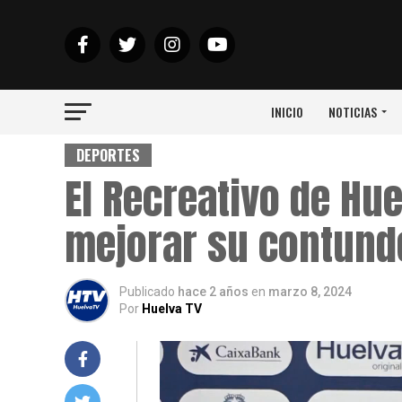
INICIO
NOTICIAS
DEPORTES
El Recreativo de Hue
mejorar su contund
Publicado
hace 2 años
en
marzo 8, 2024
Por
Huelva TV