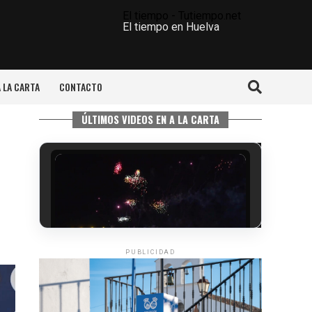
El tiempo - Tutiempo.net
El tiempo en Huelva
A LA CARTA
CONTACTO
ÚLTIMOS VIDEOS EN A LA CARTA
PUBLICIDAD
6º DÍA DE LAS FIESTAS COLOMBINAS
2026
hace 3 días
·
Huelvatv