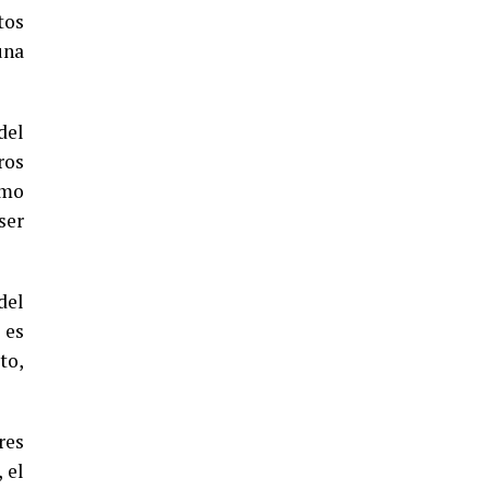
5º DÍA DE LAS FIESTAS COLOMBINAS
tos
2026
una
hace 4 días
·
Huelvatv
del
ros
omo
ser
CUARTA CORRIDA DE LAS FIESTAS
del
COLOMBINAS 2026
 es
hace 5 días
·
Huelvatv
to,
res
 el