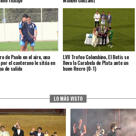
imo fichaje
Manuel González
ro de Paolo en el aire, una
LVII Trofeo Colombino, El Betis se
 por el canterano le sitúa en
lleva la Carabela de Plata ante un
pa de salida
buen Recre (0-1)
LO MÁS VISTO