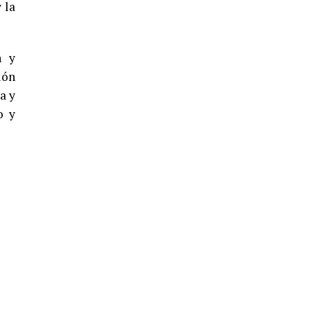
 la
n y
4º DÍA DE LAS FIESTAS COLOMBINAS
2026
ión
a y
hace 5 días
·
Huelvatv
o y
SEXTA CORRIDA DE LAS FIESTAS
COLOMBINAS 2026
hace 3 días
·
Huelvatv