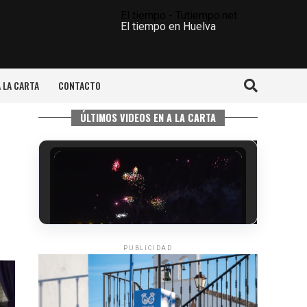
El tiempo - Tutiempo.net
El tiempo en Huelva
A LA CARTA
CONTACTO
ÚLTIMOS VIDEOS EN A LA CARTA
PUBLICIDAD
6º DÍA DE LAS FIESTAS COLOMBINAS
2026
hace 3 días
·
Huelvatv