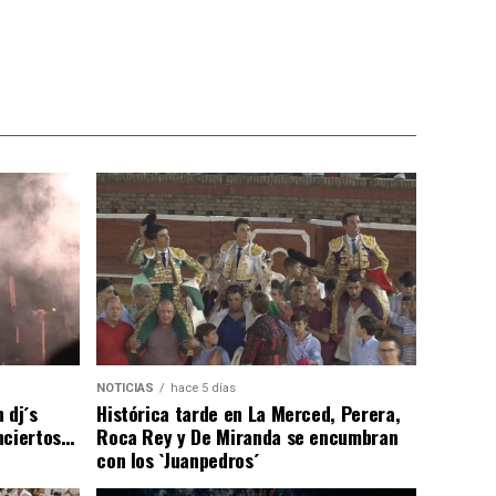
NOTICIAS
hace 5 días
 dj´s
Histórica tarde en La Merced, Perera,
nciertos…
Roca Rey y De Miranda se encumbran
con los `Juanpedros´