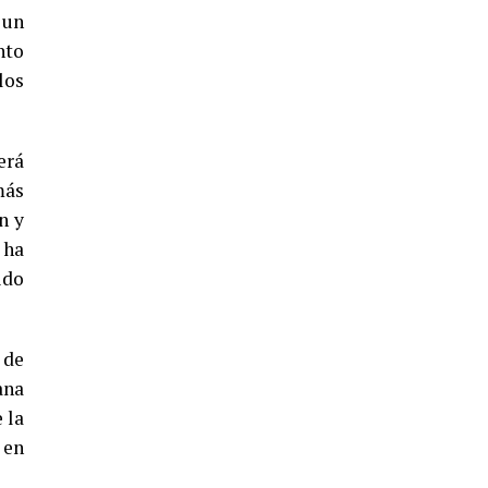
5º DÍA DE LAS FIESTAS COLOMBINAS
 un
2026
nto
hace 4 días
·
Huelvatv
los
erá
más
n y
 ha
ido
CUARTA CORRIDA DE LAS FIESTAS
COLOMBINAS 2026
hace 4 días
·
Huelvatv
 de
ana
 la
 en