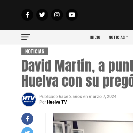
INICIO
NOTICIAS
NOTICIAS
David Martín, a pun
Huelva con su preg
Publicado
hace 2 años
en
marzo 7, 2024
Por
Huelva TV