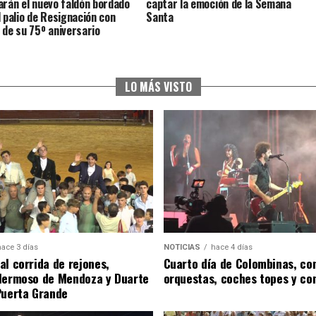
arán el nuevo faldón bordado
captar la emoción de la Semana
l palio de Resignación con
Santa
 de su 75º aniversario
LO MÁS VISTO
hace 3 días
NOTICIAS
hace 4 días
al corrida de rejones,
Cuarto día de Colombinas, con
Hermoso de Mendoza y Duarte
orquestas, coches topes y co
Puerta Grande