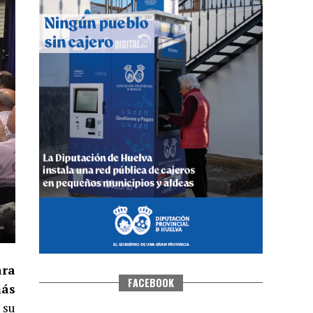
QUINTA CORRIDA DE LAS FIESTAS
COLOMBINAS 2026
hace 3 días
·
Huelvatv
ara
FACEBOOK
más
 su