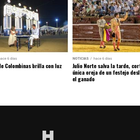
hace 6 días
NOTICIAS
hace 6 días
de Colombinas brilla con luz
Julio Norte salva la tarde, cor
única oreja de un festejo des
el ganado