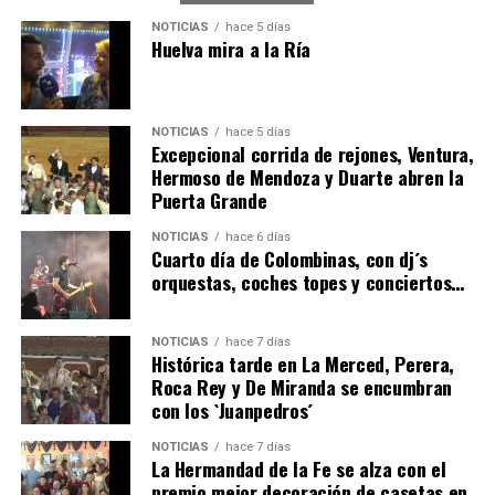
NOTICIAS
hace 5 días
Huelva mira a la Ría
NOTICIAS
hace 5 días
Excepcional corrida de rejones, Ventura,
Hermoso de Mendoza y Duarte abren la
Puerta Grande
4º DÍA DE LAS FIESTAS COLOMBINAS 2026
NOTICIAS
hace 6 días
hace 6 días
·
Huelvatv
Cuarto día de Colombinas, con dj´s
orquestas, coches topes y conciertos…
NOTICIAS
hace 7 días
Histórica tarde en La Merced, Perera,
Roca Rey y De Miranda se encumbran
con los `Juanpedros´
NOTICIAS
hace 7 días
La Hermandad de la Fe se alza con el
SEXTA CORRIDA DE LAS FIESTAS COLOMBINAS
premio mejor decoración de casetas en