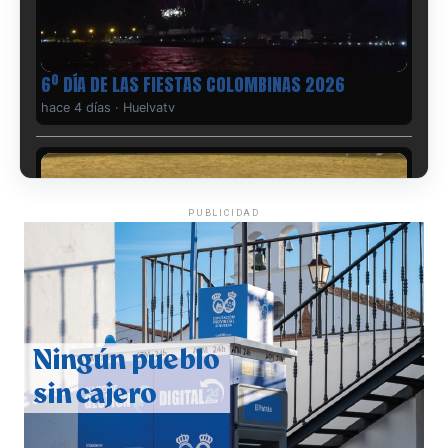
6º DÍA DE LAS FIESTAS COLOMBINAS 2026
hace 4 días
·
Huelvatv
PUBLICIDAD
QUINTA CORRIDA DE LAS FIESTAS COLOMBINAS
2026
hace 4 días
·
Huelvatv