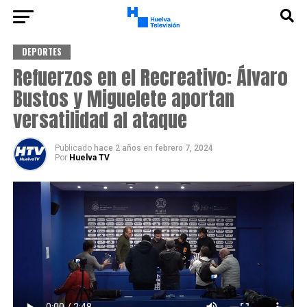
DEPORTES
Refuerzos en el Recreativo: Álvaro
Bustos y Miguelete aportan
versatilidad al ataque
Publicado
hace 2 años
en
febrero 7, 2024
Por
Huelva TV