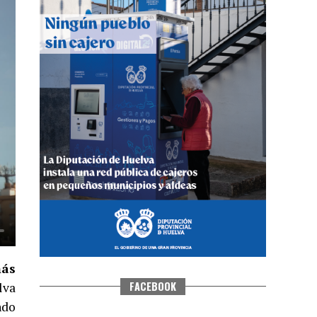
QUINTA CORRIDA DE LAS FIESTAS
COLOMBINAS 2026
hace 6 días
·
Huelvatv
más
FACEBOOK
lva
ndo