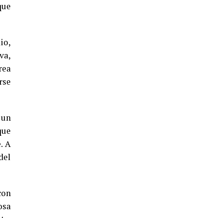
5º DÍA DE LAS FIESTAS COLOMBINAS
que
2026
hace 6 días
·
Huelvatv
io,
va,
rea
rse
 un
que
CUARTA CORRIDA DE LAS FIESTAS
. A
COLOMBINAS 2026
del
hace 1 semana
·
Huelvatv
con
osa