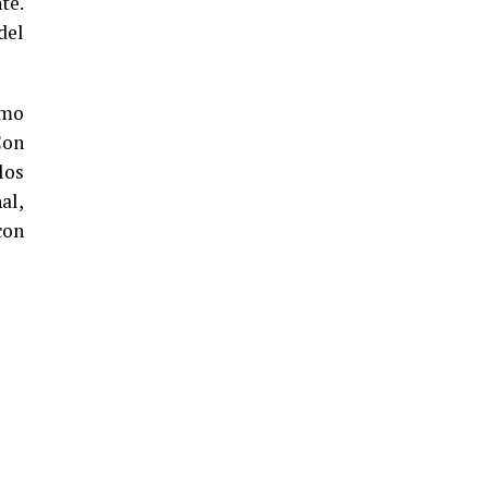
te.
del
4º DÍA DE LAS FIESTAS COLOMBINAS
omo
2026
Con
hace 1 semana
·
Huelvatv
los
al,
con
SEXTA CORRIDA DE LAS FIESTAS
COLOMBINAS 2026
hace 5 días
·
Huelvatv