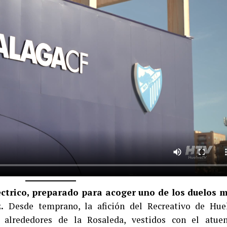
ctrico, preparado para acoger uno de los duelos 
z.
Desde temprano, la afición del Recreativo de Hue
alrededores de la Rosaleda, vestidos con el atue