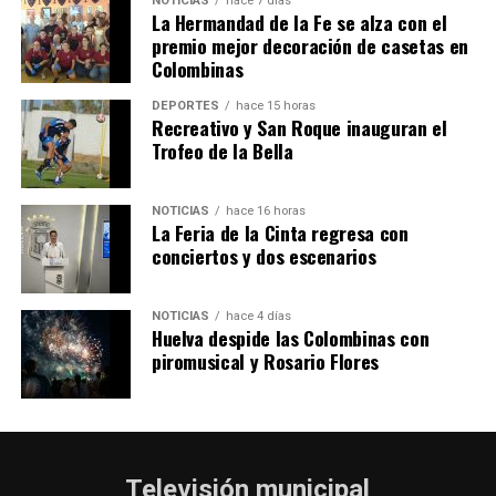
NOTICIAS
hace 7 días
La Hermandad de la Fe se alza con el
SEXTA CORRIDA DE LAS FIESTAS COLOMBINAS
premio mejor decoración de casetas en
Colombinas
2026
hace 4 días
·
Huelvatv
DEPORTES
hace 15 horas
Recreativo y San Roque inauguran el
Trofeo de la Bella
NOTICIAS
hace 16 horas
La Feria de la Cinta regresa con
conciertos y dos escenarios
NOTICIAS
hace 4 días
Huelva despide las Colombinas con
piromusical y Rosario Flores
Televisión municipal