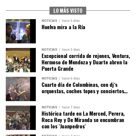
2026
hace 6 días
·
Huelvatv
LO MÁS VISTO
NOTICIAS
hace 5 días
Huelva mira a la Ría
NOTICIAS
hace 5 días
Excepcional corrida de rejones, Ventura,
Hermoso de Mendoza y Duarte abren la
Puerta Grande
4º DÍA DE LAS FIESTAS COLOMBINAS 2026
NOTICIAS
hace 6 días
hace 6 días
·
Huelvatv
Cuarto día de Colombinas, con dj´s
orquestas, coches topes y conciertos…
NOTICIAS
hace 7 días
Histórica tarde en La Merced, Perera,
Roca Rey y De Miranda se encumbran
con los `Juanpedros´