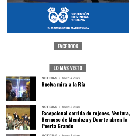
FACEBOOK
CUARTA CORRIDA DE LAS FIESTAS COLOMBINAS
2026
hace 5 días
·
Huelvatv
LO MÁS VISTO
NOTICIAS
hace 4 días
Huelva mira a la Ría
NOTICIAS
hace 4 días
Excepcional corrida de rejones, Ventura,
Hermoso de Mendoza y Duarte abren la
Puerta Grande
4º DÍA DE LAS FIESTAS COLOMBINAS 2026
NOTICIAS
hace 5 días