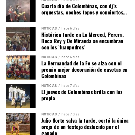
hace 5 días
·
Huelvatv
Cuarto día de Colombinas, con dj´s
orquestas, coches topes y conciertos…
NOTICIAS
hace 6 días
Histórica tarde en La Merced, Perera,
Roca Rey y De Miranda se encumbran
con los `Juanpedros´
NOTICIAS
hace 6 días
La Hermandad de la Fe se alza con el
SEXTA CORRIDA DE LAS FIESTAS COLOMBINAS
premio mejor decoración de casetas en
Colombinas
2026
hace 3 días
·
Huelvatv
NOTICIAS
hace 7 días
El jueves de Colombinas brilla con luz
propia
NOTICIAS
hace 7 días
Julio Norte salva la tarde, cortó la única
oreja de un festejo deslucido por el
ganado