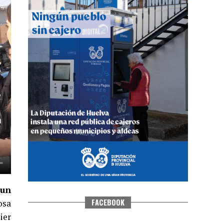
QUINTA CORRIDA DE LAS FIESTAS
COLOMBINAS 2026
hace 3 días
·
Huelvatv
 un
FACEBOOK
osa
ier