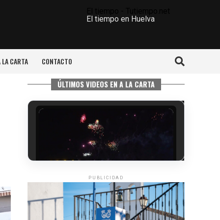
El tiempo - Tutiempo.net
El tiempo en Huelva
A LA CARTA
CONTACTO
ÚLTIMOS VIDEOS EN A LA CARTA
PUBLICIDAD
6º DÍA DE LAS FIESTAS COLOMBINAS
2026
hace 3 días
·
Huelvatv