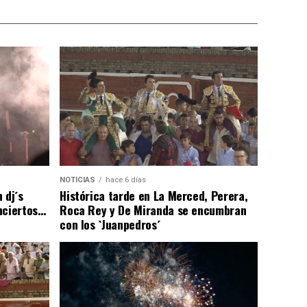
NOTICIAS
hace 6 días
 dj´s
Histórica tarde en La Merced, Perera,
nciertos…
Roca Rey y De Miranda se encumbran
con los `Juanpedros´