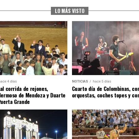
LO MÁS VISTO
hace 4 días
NOTICIAS
hace 5 días
al corrida de rejones,
Cuarto día de Colombinas, con
Hermoso de Mendoza y Duarte
orquestas, coches topes y co
Puerta Grande