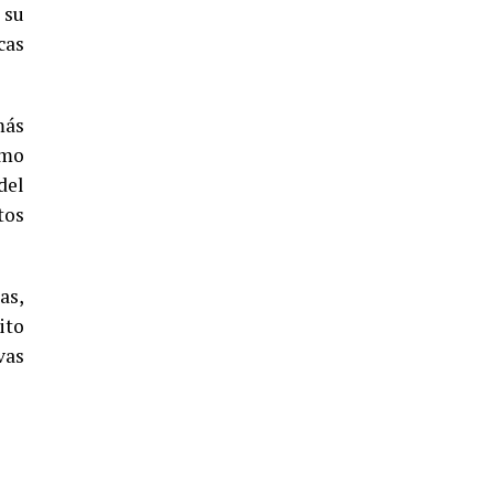
5º DÍA DE LAS FIESTAS COLOMBINAS
 su
2026
cas
hace 4 días
·
Huelvatv
más
omo
del
tos
as,
CUARTA CORRIDA DE LAS FIESTAS
ito
COLOMBINAS 2026
vas
hace 4 días
·
Huelvatv