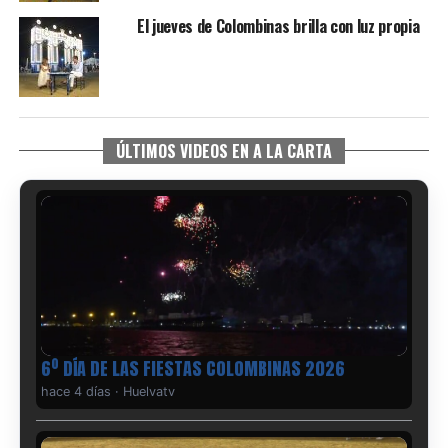
El jueves de Colombinas brilla con luz propia
ÚLTIMOS VIDEOS EN A LA CARTA
6º DÍA DE LAS FIESTAS COLOMBINAS 2026
hace 4 días
·
Huelvatv