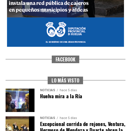
hace 5 días
·
Huelvatv
FACEBOOK
CUARTA CORRIDA DE LAS FIESTAS COLOMBINAS
2026
hace 6 días
·
Huelvatv
LO MÁS VISTO
NOTICIAS
hace 5 días
Huelva mira a la Ría
NOTICIAS
hace 5 días
Excepcional corrida de rejones, Ventura,
Hermoso de Mendoza y Duarte abren la