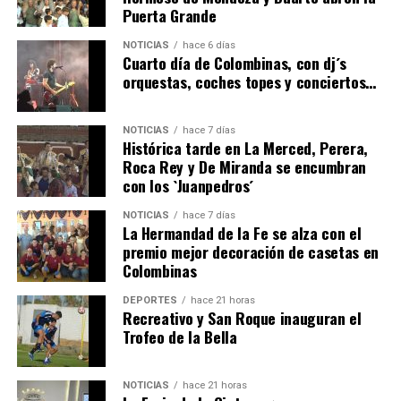
Puerta Grande
4º DÍA DE LAS FIESTAS COLOMBINAS 2026
NOTICIAS
hace 6 días
hace 6 días
·
Huelvatv
Cuarto día de Colombinas, con dj´s
orquestas, coches topes y conciertos…
NOTICIAS
hace 7 días
Histórica tarde en La Merced, Perera,
Roca Rey y De Miranda se encumbran
con los `Juanpedros´
NOTICIAS
hace 7 días
La Hermandad de la Fe se alza con el
SEXTA CORRIDA DE LAS FIESTAS COLOMBINAS
premio mejor decoración de casetas en
Colombinas
2026
hace 4 días
·
Huelvatv
DEPORTES
hace 21 horas
Recreativo y San Roque inauguran el
Trofeo de la Bella
NOTICIAS
hace 21 horas