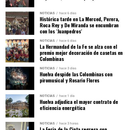
NOTICIAS
hace 6 días
Histórica tarde en La Merced, Perera,
Roca Rey y De Miranda se encumbran
con los `Juanpedros´
NOTICIAS
hace 6 días
La Hermandad de la Fe se alza con el
SEXTA CORRIDA DE LAS FIESTAS COLOMBINAS
premio mejor decoración de casetas en
Colombinas
2026
hace 3 días
·
Huelvatv
NOTICIAS
hace 3 días
Huelva despide las Colombinas con
piromusical y Rosario Flores
NOTICIAS
hace 1 día
Huelva adjudica el mayor contrato de
eficiencia energética
NOTICIAS
hace 3 horas
La Feria de la Cinta regresa con