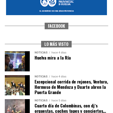
FACEBOOK
CUARTA CORRIDA DE LAS FIESTAS COLOMBINAS
2026
hace 5 días
·
Huelvatv
LO MÁS VISTO
NOTICIAS
hace 4 días
Huelva mira a la Ría
NOTICIAS
hace 4 días
Excepcional corrida de rejones, Ventura,
Hermoso de Mendoza y Duarte abren la
Puerta Grande
4º DÍA DE LAS FIESTAS COLOMBINAS 2026
NOTICIAS
hace 5 días
hace 5 días
·
Huelvatv
Cuarto día de Colombinas, con dj´s
orquestas, coches topes y conciertos…