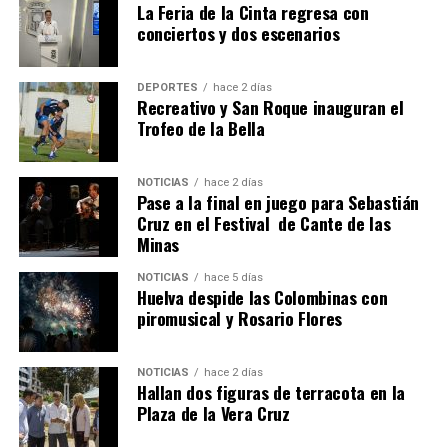
hace 1 semana
·
Huelvatv
La Feria de la Cinta regresa con
conciertos y dos escenarios
DEPORTES
hace 2 días
Recreativo y San Roque inauguran el
Trofeo de la Bella
NOTICIAS
hace 2 días
Pase a la final en juego para Sebastián
SEXTA CORRIDA DE LAS FIESTAS COLOMBINAS
Cruz en el Festival de Cante de las
Minas
2026
hace 5 días
·
Huelvatv
NOTICIAS
hace 5 días
Huelva despide las Colombinas con
piromusical y Rosario Flores
NOTICIAS
hace 2 días
Hallan dos figuras de terracota en la
Plaza de la Vera Cruz