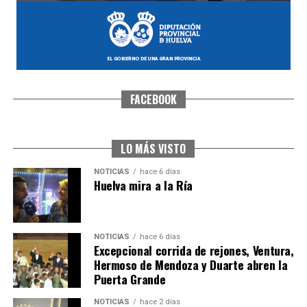
FACEBOOK
CUARTA CORRIDA DE LAS FIESTAS COLOMBINAS
2026
hace 1 semana
·
Huelvatv
LO MÁS VISTO
NOTICIAS
hace 6 días
Huelva mira a la Ría
NOTICIAS
hace 6 días
Excepcional corrida de rejones, Ventura,
Hermoso de Mendoza y Duarte abren la
Puerta Grande
4º DÍA DE LAS FIESTAS COLOMBINAS 2026
NOTICIAS
hace 2 días