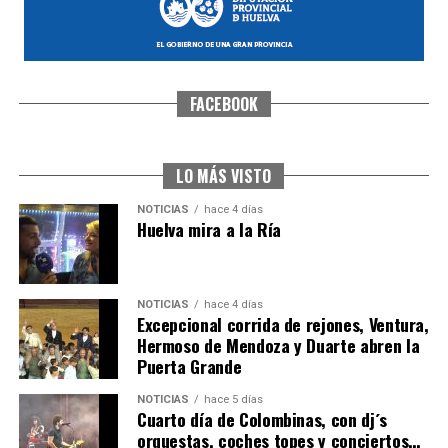
FACEBOOK
CUARTA CORRIDA DE LAS FIESTAS COLOMBINAS
2026
hace 5 días
·
Huelvatv
LO MÁS VISTO
NOTICIAS
hace 4 días
Huelva mira a la Ría
NOTICIAS
hace 4 días
Excepcional corrida de rejones, Ventura,
Hermoso de Mendoza y Duarte abren la
Puerta Grande
4º DÍA DE LAS FIESTAS COLOMBINAS 2026
NOTICIAS
hace 5 días
hace 5 días
·
Huelvatv
Cuarto día de Colombinas, con dj´s
orquestas, coches topes y conciertos…