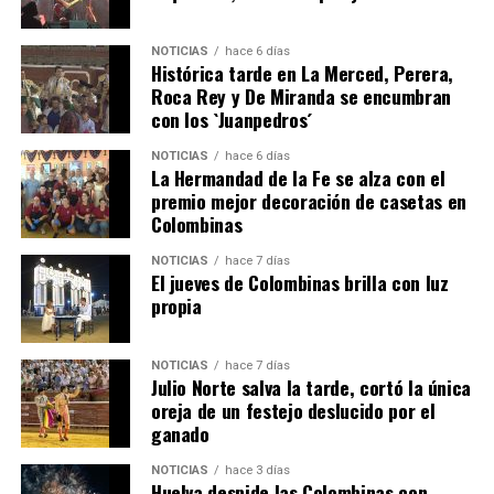
NOTICIAS
hace 6 días
Histórica tarde en La Merced, Perera,
Roca Rey y De Miranda se encumbran
con los `Juanpedros´
NOTICIAS
hace 6 días
La Hermandad de la Fe se alza con el
SEXTA CORRIDA DE LAS FIESTAS COLOMBINAS
premio mejor decoración de casetas en
Colombinas
2026
hace 3 días
·
Huelvatv
NOTICIAS
hace 7 días
El jueves de Colombinas brilla con luz
propia
NOTICIAS
hace 7 días
Julio Norte salva la tarde, cortó la única
oreja de un festejo deslucido por el
ganado
NOTICIAS
hace 3 días
Huelva despide las Colombinas con