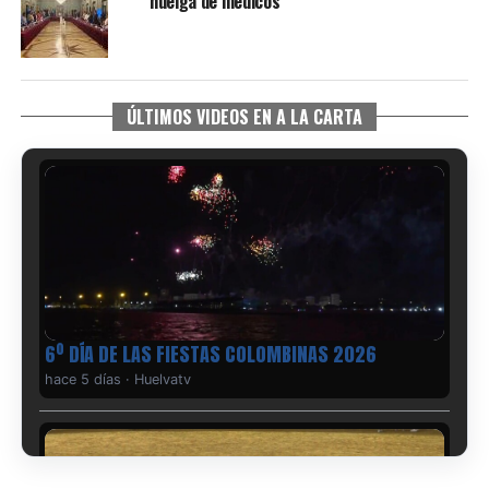
huelga de médicos
ÚLTIMOS VIDEOS EN A LA CARTA
6º DÍA DE LAS FIESTAS COLOMBINAS 2026
hace 5 días
·
Huelvatv