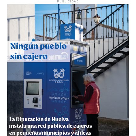
PUBLICIDAD
QUINTA CORRIDA DE LAS FIESTAS COLOMBINAS
2026
hace 5 días
·
Huelvatv
5º DÍA DE LAS FIESTAS COLOMBINAS 2026
hace 6 días
·
Huelvatv