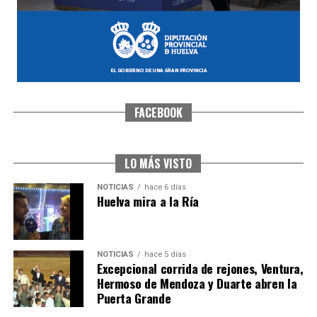
FACEBOOK
CUARTA CORRIDA DE LAS FIESTAS COLOMBINAS
2026
hace 6 días
·
Huelvatv
LO MÁS VISTO
NOTICIAS
hace 6 días
Huelva mira a la Ría
NOTICIAS
hace 5 días
Excepcional corrida de rejones, Ventura,
Hermoso de Mendoza y Duarte abren la
Puerta Grande
4º DÍA DE LAS FIESTAS COLOMBINAS 2026