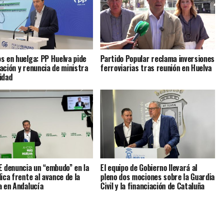
s en huelga: PP Huelva pide
Partido Popular reclama inversiones
ación y renuncia de ministra
ferroviarias tras reunión en Huelva
idad
E denuncia un “embudo” en la
El equipo de Gobierno llevará al
lica frente al avance de la
pleno dos mociones sobre la Guardia
a en Andalucía
Civil y la financiación de Cataluña