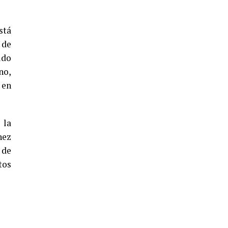
5º DÍA DE LAS FIESTAS COLOMBINAS
2026
stá
hace 4 días
·
Huelvatv
 de
ido
no,
 en
 la
hez
CUARTA CORRIDA DE LAS FIESTAS
 de
COLOMBINAS 2026
tos
hace 5 días
·
Huelvatv