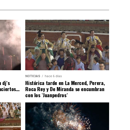
NOTICIAS
hace 6 días
 dj´s
Histórica tarde en La Merced, Perera,
nciertos…
Roca Rey y De Miranda se encumbran
con los `Juanpedros´