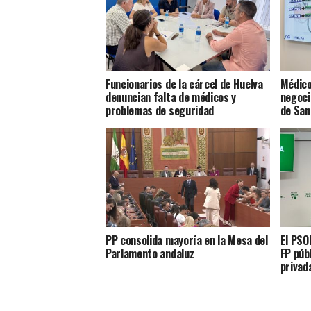
Funcionarios de la cárcel de Huelva
Médico
denuncian falta de médicos y
negoci
problemas de seguridad
de San
PP consolida mayoría en la Mesa del
El PSO
Parlamento andaluz
FP púb
privad