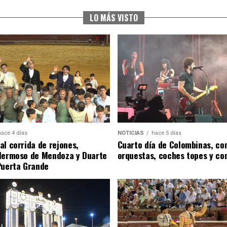
LO MÁS VISTO
hace 4 días
NOTICIAS
hace 5 días
al corrida de rejones,
Cuarto día de Colombinas, con
Hermoso de Mendoza y Duarte
orquestas, coches topes y co
Puerta Grande