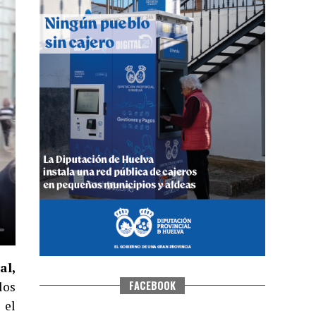
QUINTA CORRIDA DE LAS FIESTAS
COLOMBINAS 2026
hace 4 días
·
Huelvatv
al,
FACEBOOK
los
 el