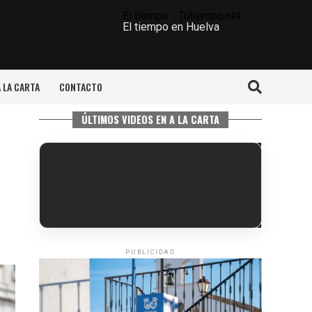
El tiempo - Tutiempo.net
El tiempo en Huelva
A LA CARTA
CONTACTO
ÚLTIMOS VIDEOS EN A LA CARTA
PUBLICIDAD
6º DÍA DE LAS FIESTAS COLOMBINAS
2026
hace 3 días
·
Huelvatv