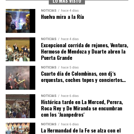
LO MÁS VISTO
NOTICIAS
hace 4 días
Huelva mira a la Ría
NOTICIAS
hace 4 días
Excepcional corrida de rejones, Ventura,
Hermoso de Mendoza y Duarte abren la
Puerta Grande
4º DÍA DE LAS FIESTAS COLOMBINAS 2026
NOTICIAS
hace 5 días
hace 5 días
·
Huelvatv
Cuarto día de Colombinas, con dj´s
orquestas, coches topes y conciertos…
NOTICIAS
hace 6 días
Histórica tarde en La Merced, Perera,
Roca Rey y De Miranda se encumbran
con los `Juanpedros´
NOTICIAS
hace 6 días
La Hermandad de la Fe se alza con el