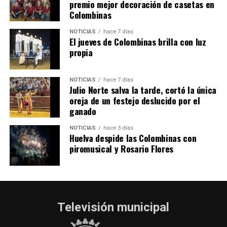
SEXTA CORRIDA DE LAS FIESTAS COLOMBINAS
premio mejor decoración de casetas en
Colombinas
2026
hace 3 días
·
Huelvatv
NOTICIAS
hace 7 días
El jueves de Colombinas brilla con luz
propia
NOTICIAS
hace 7 días
Julio Norte salva la tarde, cortó la única
oreja de un festejo deslucido por el
ganado
NOTICIAS
hace 3 días
Huelva despide las Colombinas con
piromusical y Rosario Flores
Televisión municipal