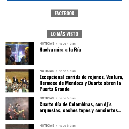
FACEBOOK
5º DÍA DE LAS FIESTAS COLOMBINAS 2026
hace 4 días
·
Huelvatv
LO MÁS VISTO
NOTICIAS
hace 4 días
Huelva mira a la Ría
NOTICIAS
hace 4 días
Excepcional corrida de rejones, Ventura,
Hermoso de Mendoza y Duarte abren la
Puerta Grande
CUARTA CORRIDA DE LAS FIESTAS COLOMBINAS
NOTICIAS
hace 5 días
2026
Cuarto día de Colombinas, con dj´s
orquestas, coches topes y conciertos…
hace 5 días
·
Huelvatv
NOTICIAS
hace 6 días