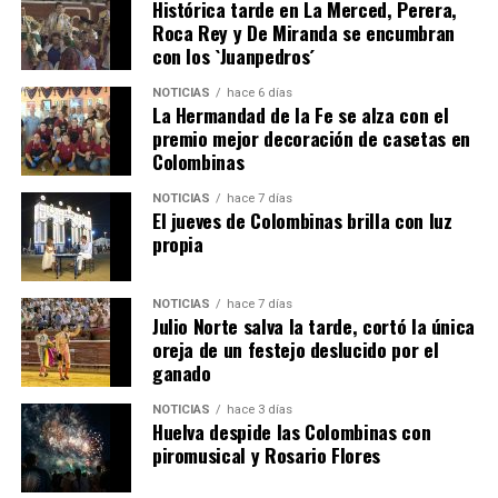
Histórica tarde en La Merced, Perera,
Roca Rey y De Miranda se encumbran
con los `Juanpedros´
NOTICIAS
hace 6 días
La Hermandad de la Fe se alza con el
premio mejor decoración de casetas en
Colombinas
4º DÍA DE LAS FIESTAS COLOMBINAS 2026
hace 5 días
·
Huelvatv
NOTICIAS
hace 7 días
El jueves de Colombinas brilla con luz
propia
NOTICIAS
hace 7 días
Julio Norte salva la tarde, cortó la única
oreja de un festejo deslucido por el
ganado
NOTICIAS
hace 3 días
Huelva despide las Colombinas con
piromusical y Rosario Flores