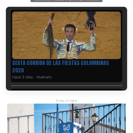
hace 3 días
·
Huelvatv
PUBLICIDAD