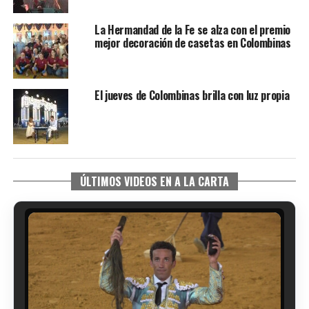
La Hermandad de la Fe se alza con el premio
mejor decoración de casetas en Colombinas
El jueves de Colombinas brilla con luz propia
SEXTA CORRIDA DE LAS FIESTAS COLOMBINAS
2026
ÚLTIMOS VIDEOS EN A LA CARTA
hace 5 días
·
Huelvatv