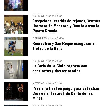
NOTICIAS
hace 6 días
Excepcional corrida de rejones, Ventura,
Hermoso de Mendoza y Duarte abren la
Puerta Grande
CUARTA CORRIDA DE LAS FIESTAS COLOMBINAS
DEPORTES
hace 2 días
2026
Recreativo y San Roque inauguran el
Trofeo de la Bella
hace 7 días
·
Huelvatv
NOTICIAS
hace 2 días
La Feria de la Cinta regresa con
conciertos y dos escenarios
NOTICIAS
hace 2 días
Pase a la final en juego para Sebastián
Cruz en el Festival de Cante de las
Minas
4º DÍA DE LAS FIESTAS COLOMBINAS 2026
hace 1 semana
·
Huelvatv
NOTICIAS
hace 5 días