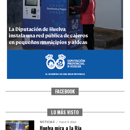
QUINTA CORRIDA DE LAS FIESTAS COLOMBINAS
2026
hace 6 días
·
Huelvatv
FACEBOOK
5º DÍA DE LAS FIESTAS COLOMBINAS 2026
hace 6 días
·
Huelvatv
LO MÁS VISTO
NOTICIAS
hace 6 días
Huelva mira a la Ría