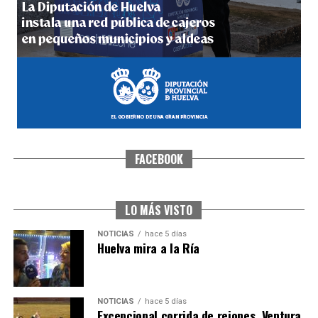
5º DÍA DE LAS FIESTAS COLOMBINAS 2026
hace 5 días
·
Huelvatv
FACEBOOK
CUARTA CORRIDA DE LAS FIESTAS COLOMBINAS
2026
hace 6 días
·
Huelvatv
LO MÁS VISTO
NOTICIAS
hace 5 días
Huelva mira a la Ría
NOTICIAS
hace 5 días
Excepcional corrida de rejones, Ventura,