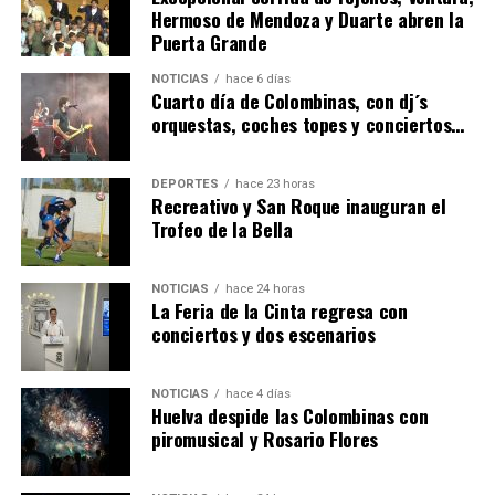
Hermoso de Mendoza y Duarte abren la
Puerta Grande
4º DÍA DE LAS FIESTAS COLOMBINAS 2026
NOTICIAS
hace 6 días
hace 6 días
·
Huelvatv
Cuarto día de Colombinas, con dj´s
orquestas, coches topes y conciertos…
DEPORTES
hace 23 horas
Recreativo y San Roque inauguran el
Trofeo de la Bella
NOTICIAS
hace 24 horas
La Feria de la Cinta regresa con
SEXTA CORRIDA DE LAS FIESTAS COLOMBINAS
conciertos y dos escenarios
2026
hace 4 días
·
Huelvatv
NOTICIAS
hace 4 días
Huelva despide las Colombinas con
piromusical y Rosario Flores