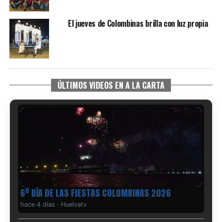
El jueves de Colombinas brilla con luz propia
ÚLTIMOS VIDEOS EN A LA CARTA
6º DÍA DE LAS FIESTAS COLOMBINAS 2026
hace 4 días
·
Huelvatv