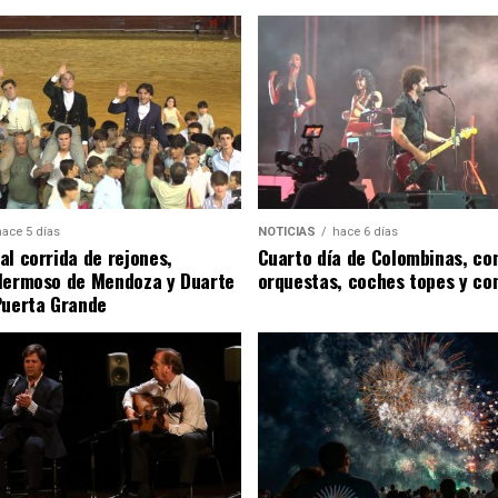
hace 5 días
NOTICIAS
hace 6 días
al corrida de rejones,
Cuarto día de Colombinas, con
Hermoso de Mendoza y Duarte
orquestas, coches topes y co
Puerta Grande