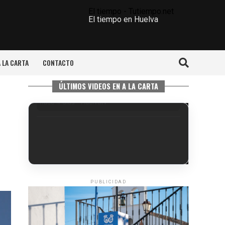
El tiempo - Tutiempo.net
El tiempo en Huelva
A LA CARTA
CONTACTO
ÚLTIMOS VIDEOS EN A LA CARTA
PUBLICIDAD
6º DÍA DE LAS FIESTAS COLOMBINAS
2026
hace 4 días
·
Huelvatv