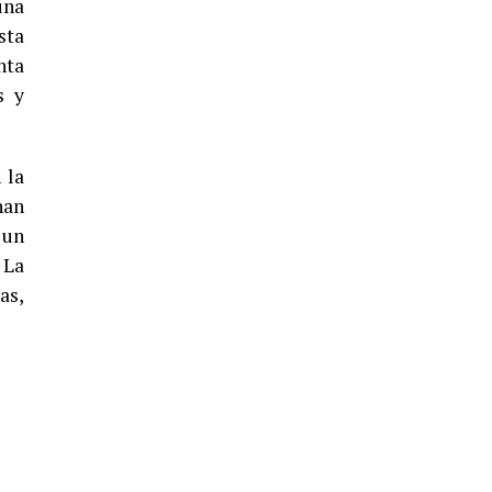
una
5º DÍA DE LAS FIESTAS COLOMBINAS
sta
2026
nta
hace 5 días
·
Huelvatv
s y
 la
han
 un
 La
as,
CUARTA CORRIDA DE LAS FIESTAS
COLOMBINAS 2026
hace 6 días
·
Huelvatv