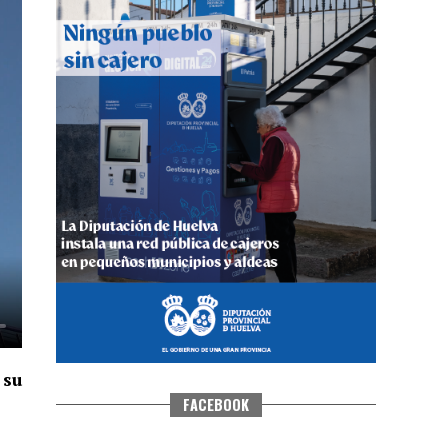
QUINTA CORRIDA DE LAS FIESTAS
COLOMBINAS 2026
hace 5 días
·
Huelvatv
 su
FACEBOOK