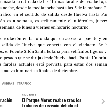
nzado la retirada de las últimas farolas del viaducto, 
la noche, desde la medianoche hasta las 5 de la mañana. E
tráfico en el sentido de salida desde Huelva hasta Pu
rán esta semana, específicamente el miércoles, jueve
 semana, de lunes a viernes en horario nocturno.
 circulación en la rotonda que da acceso al puente y en
 salida de Huelva que conecta con el viaducto. Se 
os: el Puente Sifón Santa Eulalia para vehículos ligeros y
ico pesado que se dirija desde Huelva hacia Punta Umbría.
as farolas actuales está prevista para estas dos seman
la nueva luminaria a finales de diciembre.
OBRAS
TRÁFICO
SIGUIENTE
uración
El Parque Moret reabre tras los
va
trabajos de revisión debido al